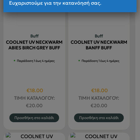
Ευχαριστούμε για την κατανόησή σας.
Buff
Buff
COOLNET UV NECKWARM
COOLNET UV NECKWARM
ABIES BIRCH GREY BUFF
BANFF BUFF
Παράδοση 1 έως 4 ημέρες
Παράδοση 1 έως 4 ημέρες
Original
Η
Original
Η
€
18.00
€
18.00
price
τρέχουσα
price
τρέχουσα
ΤΙΜΗ ΚΑΤΑΛΟΓΟΥ:
ΤΙΜΗ ΚΑΤΑΛΟΓΟΥ:
was:
τιμή
was:
τιμή
€
20.00
€
20.00
€20.00.
είναι:
€20.00.
είναι:
Προσθήκη στο καλάθι
Προσθήκη στο καλάθι
€18.00.
€18.00.