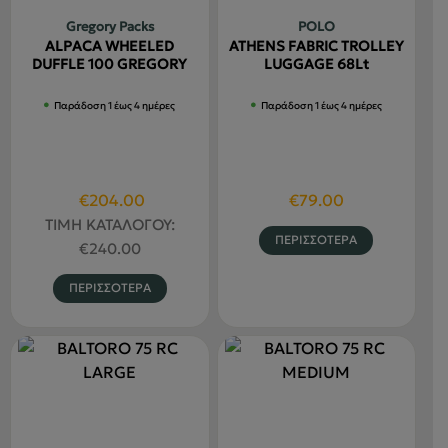
Gregory Packs
POLO
ALPACA WHEELED
ATHENS FABRIC TROLLEY
DUFFLE 100 GREGORY
LUGGAGE 68Lt
Παράδοση 1 έως 4 ημέρες
Παράδοση 1 έως 4 ημέρες
Original
Η
€
204.00
€
79.00
price
τρέχουσα
ΤΙΜΗ ΚΑΤΑΛΟΓΟΥ:
Αυτό
ΠΕΡΙΣΣΟΤΕΡΑ
was:
τιμή
€
240.00
το
€240.00.
είναι:
Αυτό
προϊόν
ΠΕΡΙΣΣΟΤΕΡΑ
€204.00.
το
έχει
προϊόν
πολλαπλέ
έχει
παραλλαγ
πολλαπλές
Οι
παραλλαγές.
επιλογές
Οι
μπορούν
επιλογές
να