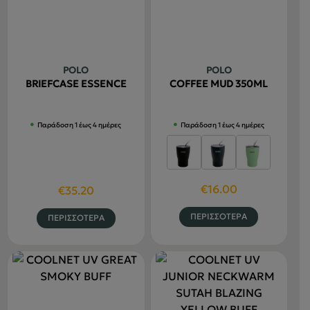
Οι
επιλογές
μπορούν
να
POLO
POLO
επιλεγού
BRIEFCASE ESSENCE
COFFEE MUD 350ML
στη
σελίδα
Παράδοση 1 έως 4 ημέρες
Παράδοση 1 έως 4 ημέρες
του
προϊόντο
€
16.00
€
35.20
Αυτό
Αυτό
ΠΕΡΙΣΣΟΤΕΡΑ
ΠΕΡΙΣΣΟΤΕΡΑ
το
το
προϊόν
προϊόν
έχει
έχει
πολλαπλέ
πολλαπλές
παραλλαγ
παραλλαγές.