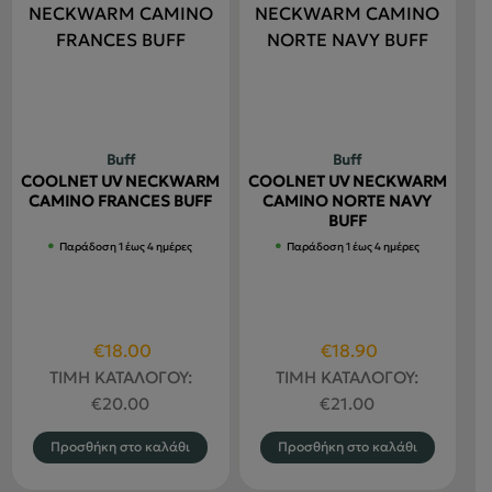
Buff
Buff
COOLNET UV NECKWARM
COOLNET UV NECKWARM
CAMINO FRANCES BUFF
CAMINO NORTE NAVY
BUFF
Παράδοση 1 έως 4 ημέρες
Παράδοση 1 έως 4 ημέρες
Original
Η
Original
Η
€
18.00
€
18.90
price
τρέχουσα
price
τρέχουσα
ΤΙΜΗ ΚΑΤΑΛΟΓΟΥ:
ΤΙΜΗ ΚΑΤΑΛΟΓΟΥ:
was:
τιμή
was:
τιμή
€
20.00
€
21.00
€20.00.
είναι:
€21.00.
είναι:
Προσθήκη στο καλάθι
Προσθήκη στο καλάθι
€18.00.
€18.90.