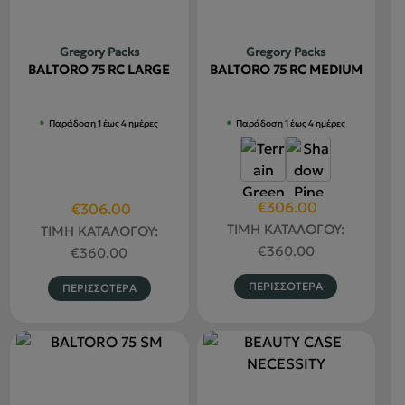
μπορούν
επιλεγού
να
στη
Gregory Packs
Gregory Packs
επιλεγούν
σελίδα
BALTORO 75 RC LARGE
BALTORO 75 RC MEDIUM
στη
του
σελίδα
προϊόντο
Παράδοση 1 έως 4 ημέρες
Παράδοση 1 έως 4 ημέρες
του
προϊόντος
Original
Η
€
306.00
Original
Η
€
306.00
price
τρέχουσα
price
τρέχουσα
ΤΙΜΗ ΚΑΤΑΛΟΓΟΥ:
ΤΙΜΗ ΚΑΤΑΛΟΓΟΥ:
was:
τιμή
was:
τιμή
€
360.00
€
360.00
€360.00.
είναι:
€360.00.
είναι:
Αυτό
Αυτό
ΠΕΡΙΣΣΟΤΕΡΑ
ΠΕΡΙΣΣΟΤΕΡΑ
€306.00.
€306.00.
το
το
προϊόν
προϊόν
έχει
έχει
πολλαπλέ
πολλαπλές
παραλλαγ
παραλλαγές.