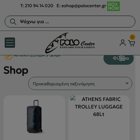
T:
210 94 14 020
E:
eshop@polocenter.gr
Αναζήτηση
προϊόντων
0
ΑΡΧΙΚΉ ΣΕΛΊΔΑ
SHOP
Φίλτρα
Shop