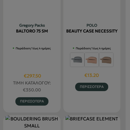
Οι
Οι
επιλογές
επιλογές
μπορούν
μπορούν
να
να
Gregory Packs
POLO
επιλεγού
επιλεγούν
BALTORO 75 SM
BEAUTY CASE NECESSITY
στη
στη
σελίδα
σελίδα
Παράδοση 1 έως 4 ημέρες
Παράδοση 1 έως 4 ημέρες
του
του
προϊόντο
προϊόντος
€
13.20
Original
Η
€
297.50
price
τρέχουσα
ΤΙΜΗ ΚΑΤΑΛΟΓΟΥ:
Αυτό
ΠΕΡΙΣΣΟΤΕΡΑ
was:
τιμή
€
350.00
το
€350.00.
είναι:
προϊόν
Αυτό
ΠΕΡΙΣΣΟΤΕΡΑ
€297.50.
έχει
το
πολλαπλέ
προϊόν
παραλλαγ
έχει
Οι
πολλαπλές