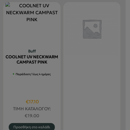
Buff
COOLNET UV NECKWARM
CAMPAST PINK
Παράδοση 1 έως 4 ημέρες
Original
Η
€
17.10
price
τρέχουσα
ΤΙΜΗ ΚΑΤΑΛΟΓΟΥ:
was:
τιμή
€
19.00
€19.00.
είναι:
Προσθήκη στο καλάθι
€17.10.