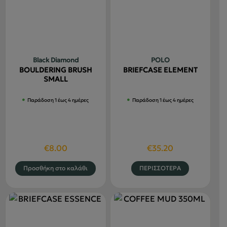
επιλογές
παραλλαγές.
μπορούν
Οι
να
επιλογές
επιλεγού
μπορούν
στη
να
Black Diamond
POLO
σελίδα
επιλεγούν
BOULDERING BRUSH
BRIEFCASE ELEMENT
του
στη
SMALL
προϊόντο
σελίδα
Παράδοση 1 έως 4 ημέρες
Παράδοση 1 έως 4 ημέρες
του
προϊόντος
€
8.00
€
35.20
Αυτό
Προσθήκη στο καλάθι
ΠΕΡΙΣΣΟΤΕΡΑ
το
προϊόν
έχει
πολλαπλέ
παραλλαγ