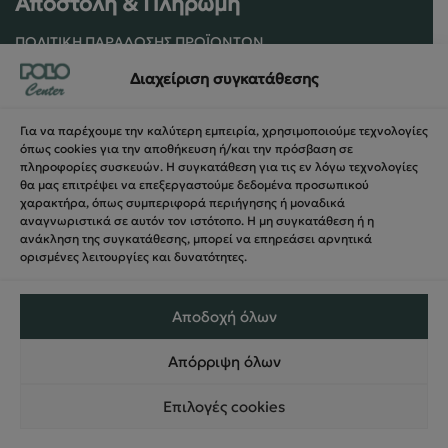
Αποστολή & Πληρωμή
ΠΟΛΙΤΙΚΉ ΠΑΡΆΔΟΣΗΣ ΠΡΟΪΌΝΤΩΝ
ΠΟΛΙΤΙΚΉ ΕΠΙΣΤΡΟΦΏΝ / ΑΚΥΡΏΣΕΩΝ
Διαχείριση συγκατάθεσης
ΌΡΟΙ ΧΡΉΣΗΣ ΚΑΙ ΑΣΦΑΛΕΊΑΣ
ΑΣΦΆΛΕΙΑ ΣΥΝΑΛΛΑΓΏΝ
Για να παρέχουμε την καλύτερη εμπειρία, χρησιμοποιούμε τεχνολογίες
ΦΌΡΜΑ ΥΠΑΝΑΧΏΡΗΣΗΣ
όπως cookies για την αποθήκευση ή/και την πρόσβαση σε
πληροφορίες συσκευών. Η συγκατάθεση για τις εν λόγω τεχνολογίες
θα μας επιτρέψει να επεξεργαστούμε δεδομένα προσωπικού
χαρακτήρα, όπως συμπεριφορά περιήγησης ή μοναδικά
αναγνωριστικά σε αυτόν τον ιστότοπο. Η μη συγκατάθεση ή η
ανάκληση της συγκατάθεσης, μπορεί να επηρεάσει αρνητικά
ορισμένες λειτουργίες και δυνατότητες.
Αποδοχή όλων
Απόρριψη όλων
© 2024 PoloCenter All right Reserved – Web Design &
Επιλογές cookies
Development
Nevma