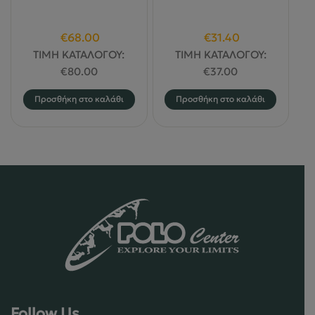
Original
Η
Original
Η
€
68.00
€
31.40
price
τρέχουσα
price
τρέχουσα
ΤΙΜΗ ΚΑΤΑΛΟΓΟΥ:
ΤΙΜΗ ΚΑΤΑΛΟΓΟΥ:
was:
τιμή
was:
τιμή
€
80.00
€
37.00
€80.00.
είναι:
€37.00.
είναι:
Προσθήκη στο καλάθι
Προσθήκη στο καλάθι
€68.00.
€31.40.
Follow Us