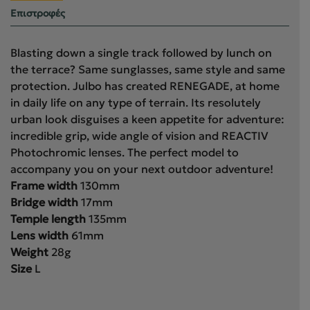
Επιστροφές
Blasting down a single track followed by lunch on
the terrace? Same sunglasses, same style and same
protection. Julbo has created RENEGADE, at home
in daily life on any type of terrain. Its resolutely
urban look disguises a keen appetite for adventure:
incredible grip, wide angle of vision and REACTIV
Photochromic lenses. The perfect model to
accompany you on your next outdoor adventure!
Frame width
130
mm
Bridge width
17
mm
Temple length
135
mm
Lens width
61
mm
Weight
28
g
Size
L