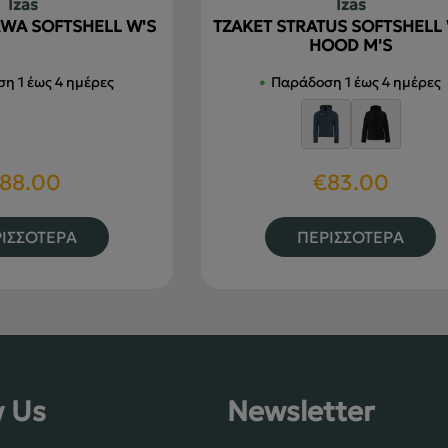
Izas
Izas
WA SOFTSHELL W'S
ΤΖΑΚΕΤ STRATUS SOFTSHELL
HOOD M'S
η 1 έως 4 ημέρες
Παράδοση 1 έως 4 ημέρες
88.00
€
83.00
Αυτό
Α
ΙΣΣΟΤΕΡΑ
ΠΕΡΙΣΣΟΤΕΡΑ
το
τ
προϊόν
π
έχει
έ
πολλαπλές
π
παραλλαγές.
π
Οι
Ο
w Us
Newsletter
επιλογές
ε
μπορούν
μ