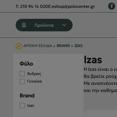
T:
210 94 14 020
E:
eshop@polocenter.gr
Προϊόντα
ΑΡΧΙΚΉ ΣΕΛΊΔΑ
BRAND
IZAS
ΕΝΔΥΣΗ
Izas
Φύλο
ΥΠΟΔΗΣΗ
Η Izas είναι ο
Άνδρας
θα βρείτε ρούχ
ΟΡΕΙΒΑΣΙΑ - ΧΕΙΜΕΡΙΝΟ ΒΟΥΝΟ
Γυναίκα
Με αναπνέοντα
ΑΝΑΡΡΙΧΗΣΗ
και την καθημ
Brand
ΠΕΖΟΠΟΡΙΑ
Izas
CAMPING