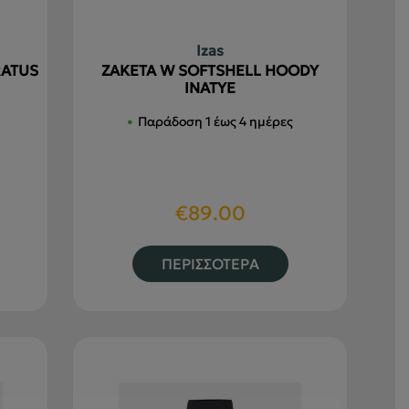
ροϊόντος
προϊόντος
Izas
RATUS
ΖΑΚΕΤΑ W SOFTSHELL HOODY
INATYE
Παράδοση 1 έως 4 ημέρες
€
89.00
υτό
Αυτό
ΠΕΡΙΣΣΟΤΕΡΑ
ο
το
ροϊόν
προϊόν
χει
έχει
ολλαπλές
πολλαπλές
αραλλαγές.
παραλλαγές.
ι
Οι