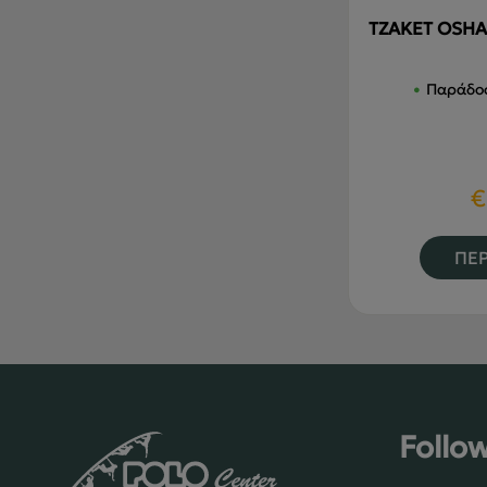
ΤΖΑΚΕΤ OSHA
Παράδοσ
€
ΠΕΡ
Follo