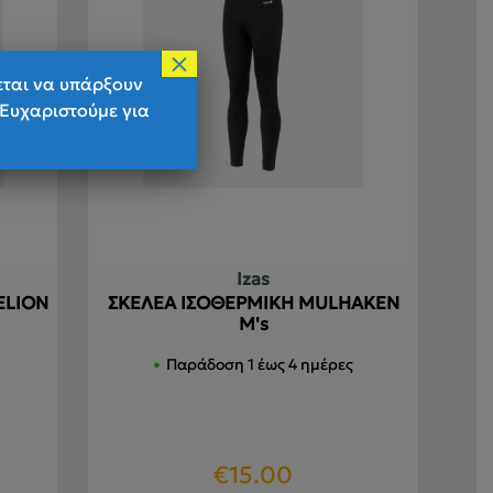
πιλογές
επιλογές
πορούν
μπορούν
×
α
να
εται να υπάρξουν
πιλεγούν
επιλεγούν
 Ευχαριστούμε για
τη
στη
ελίδα
σελίδα
ου
του
ροϊόντος
προϊόντος
Izas
ELION
ΣΚΕΛΕΑ ΙΣΟΘΕΡΜΙΚΗ MULHAKEN
M's
Παράδοση 1 έως 4 ημέρες
€
15.00