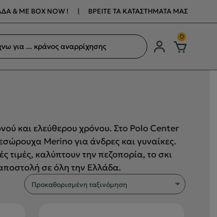
ΔΑ & ΜΕ BOX NOW !
|
ΒΡΕΙΤΕ ΤΑ ΚΑΤΑΣΤΗΜΑΤΑ ΜΑΣ
ση
0
ων
υνού και ελεύθερου χρόνου. Στο Polo Center
ά εσώρουχα Merino για άνδρες και γυναίκες.
 τιμές, καλύπτουν την πεζοπορία, το σκι
 αποστολή σε όλη την Ελλάδα.