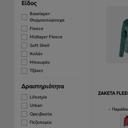
Είδος
ΣΑΚΙΔΙΑ - ΤΣΑΝΤΕΣ
Baselayer-
ΤΑΞΙΔΙ - ΠΟΛΗ
Θερμοεσώρουχα
Fleece
BACK2SCHOOL
Midlayer Fleece
ΠΕΡΙΣΣΟΤΕΡΑ +
Soft Shell
Κολάν
BRANDS
Μπουφάν
ΕΥΚΑΙΡΙΕΣ
Τζάκετ
Δραστηριότητα
ΖΑΚΕΤΑ FLEE
Lifestyle
Urban
Παράδοσ
Ορειβασία
Πεζοπορία