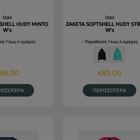
προϊόντος
π
Izas
Izas
SHELL HUDY MINTO
ΖΑΚΕΤΑ SOFTSHELL HUDY ST
W's
W's
η 1 έως 4 ημέρες
Παράδοση 1 έως 4 ημέρες
88.00
€
83.00
Αυτό
Α
ΙΣΣΟΤΕΡΑ
ΠΕΡΙΣΣΟΤΕΡΑ
το
τ
προϊόν
π
έχει
έ
πολλαπλές
π
παραλλαγές.
π
Οι
Ο