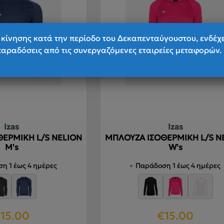
επιλογές
ε
μπορούν
μ
να
ν
κίνησης κατά την περίοδο του Δεκαπενταύγουστου, ενδέχ
επιλεγούν
ε
παραδόσεις από τις συνεργαζόμενες εταιρείες μεταφορών.
στη
σ
σελίδα
σ
του
τ
προϊόντος
π
Izas
Izas
ΕΡΜΙΚΗ L/S NELION
ΜΠΛΟΥΖΑ ΙΣΟΘΕΡΜΙΚΗ L/S N
M's
W's
η 1 έως 4 ημέρες
Παράδοση 1 έως 4 ημέρες
€
15.00
€
15.00