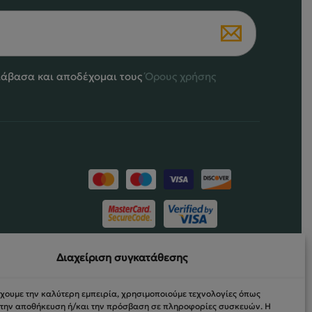
α
πιλεγούν
τη
ελίδα
ιάβασα και αποδέχομαι τους
Όρους χρήσης
ου
ροϊόντος
ΝΤΩΝ
Διαχείριση συγκατάθεσης
ΡΏΣΕΩΝ
έχουμε την καλύτερη εμπειρία, χρησιμοποιούμε τεχνολογίες όπως
α την αποθήκευση ή/και την πρόσβαση σε πληροφορίες συσκευών. Η