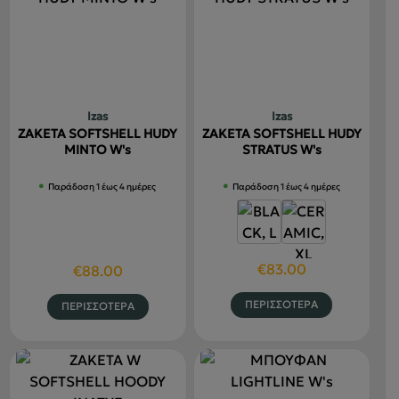
πολλαπλές
πολλαπλέ
παραλλαγές.
παραλλαγ
Οι
Οι
επιλογές
επιλογές
μπορούν
μπορούν
να
να
Izas
Izas
επιλεγούν
επιλεγού
ΖΑΚΕΤΑ SOFTSHELL HUDY
ΖΑΚΕΤΑ SOFTSHELL HUDY
στη
στη
MINTO W's
STRATUS W's
σελίδα
σελίδα
Παράδοση 1 έως 4 ημέρες
Παράδοση 1 έως 4 ημέρες
του
του
προϊόντος
προϊόντο
€
83.00
€
88.00
Αυτό
Αυτό
ΠΕΡΙΣΣΟΤΕΡΑ
ΠΕΡΙΣΣΟΤΕΡΑ
το
το
προϊόν
προϊόν
έχει
έχει
πολλαπλέ
πολλαπλές