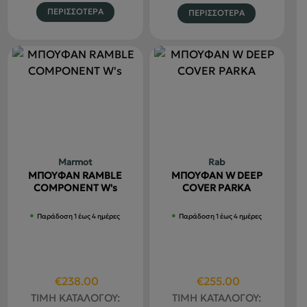
€170.00.
είναι:
€450.00.
είναι:
Αυτό
Αυτό
ΠΕΡΙΣΣΟΤΕΡΑ
ΠΕΡΙΣΣΟΤΕΡΑ
€144.50.
€382.50.
το
το
προϊόν
προϊόν
έχει
έχει
πολλαπλές
πολλαπλέ
παραλλαγές.
παραλλαγ
Οι
Οι
επιλογές
επιλογές
μπορούν
μπορούν
να
να
Marmot
Rab
επιλεγούν
επιλεγού
ΜΠΟΥΦΑΝ RAMBLE
ΜΠΟΥΦΑΝ W DEEP
στη
στη
COMPONENT W's
COVER PARKA
σελίδα
σελίδα
Παράδοση 1 έως 4 ημέρες
Παράδοση 1 έως 4 ημέρες
του
του
προϊόντος
προϊόντο
Original
Η
Original
Η
€
238.00
€
255.00
price
τρέχουσα
price
τρέχουσα
ΤΙΜΗ ΚΑΤΑΛΟΓΟΥ:
ΤΙΜΗ ΚΑΤΑΛΟΓΟΥ: