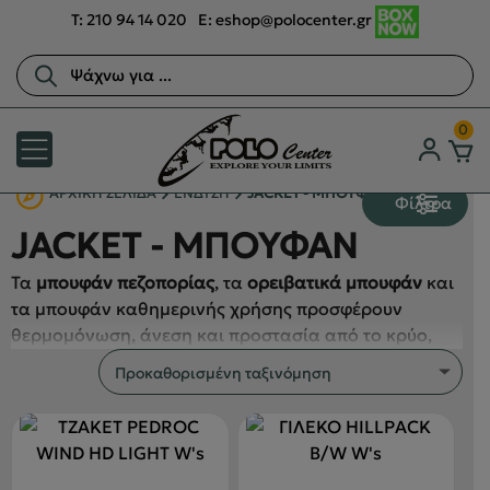
T:
210 94 14 020
E:
eshop@polocenter.gr
Αναζήτηση
προϊόντων
0
ΑΡΧΙΚΉ ΣΕΛΊΔΑ
ΕΝΔΥΣΗ
JACKET - ΜΠΟΥΦΑΝ
Φίλτρα
JACKET - ΜΠΟΥΦΑΝ
Τα
μπουφάν πεζοπορίας
, τα
ορειβατικά μπουφάν
και
τα μπουφάν καθημερινής χρήσης προσφέρουν
θερμομόνωση, άνεση και προστασία από το κρύο,
είτε βρίσκεστε στο βουνό είτε στην πόλη. Στο Polo
Center θα βρείτε
softshell
,
πουπουλένια μπουφάν
,
συνθετικά μονωτικά μπουφάν
, και
parka
από
κορυφαίους κατασκευαστές όπως οι
Salewa
,
Mountain Equipment
,
Rab
,
Regatta
και
Dare2b
, για