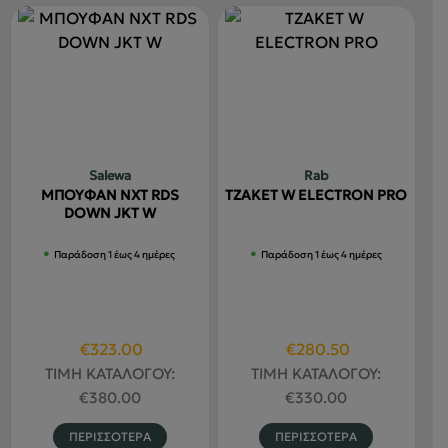
έχει
έχει
πολλαπλέ
πολλαπλές
παραλλαγ
παραλλαγές.
Οι
Οι
επιλογές
επιλογές
μπορούν
μπορούν
να
να
Salewa
Rab
επιλεγού
επιλεγούν
ΜΠΟΥΦΑΝ NXT RDS
ΤΖΑΚΕΤ W ELECTRON PRO
στη
στη
DOWN JKT W
σελίδα
σελίδα
Παράδοση 1 έως 4 ημέρες
Παράδοση 1 έως 4 ημέρες
του
του
προϊόντο
προϊόντος
Original
Η
Original
Η
€
323.00
€
280.50
price
τρέχουσα
price
τρέχουσα
ΤΙΜΗ ΚΑΤΑΛΟΓΟΥ:
ΤΙΜΗ ΚΑΤΑΛΟΓΟΥ:
was:
τιμή
was:
τιμή
€
380.00
€
330.00
€380.00.
είναι:
€330.00.
είναι:
Αυτό
Αυτό
ΠΕΡΙΣΣΟΤΕΡΑ
ΠΕΡΙΣΣΟΤΕΡΑ
€323.00.
€280.50.