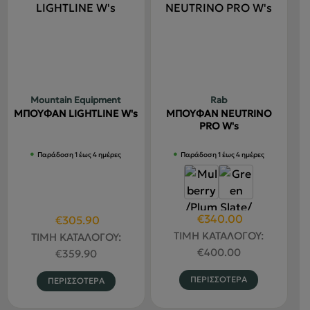
Οι
πολλαπλέ
επιλογές
παραλλαγ
μπορούν
Οι
να
επιλογές
επιλεγούν
μπορούν
στη
να
Mountain Equipment
Rab
σελίδα
επιλεγού
ΜΠΟΥΦΑΝ LIGHTLINE W's
ΜΠΟΥΦΑΝ NEUTRINO
του
στη
PRO W's
προϊόντος
σελίδα
Παράδοση 1 έως 4 ημέρες
Παράδοση 1 έως 4 ημέρες
του
προϊόντο
Original
Η
€
340.00
Original
Η
€
305.90
price
τρέχουσα
price
τρέχουσα
ΤΙΜΗ ΚΑΤΑΛΟΓΟΥ:
ΤΙΜΗ ΚΑΤΑΛΟΓΟΥ:
was:
τιμή
was:
τιμή
€
400.00
€
359.90
€400.00.
είναι:
€359.90.
είναι:
Αυτό
Αυτό
ΠΕΡΙΣΣΟΤΕΡΑ
ΠΕΡΙΣΣΟΤΕΡΑ
€340.00.
€305.90.
το
το
προϊόν
προϊόν