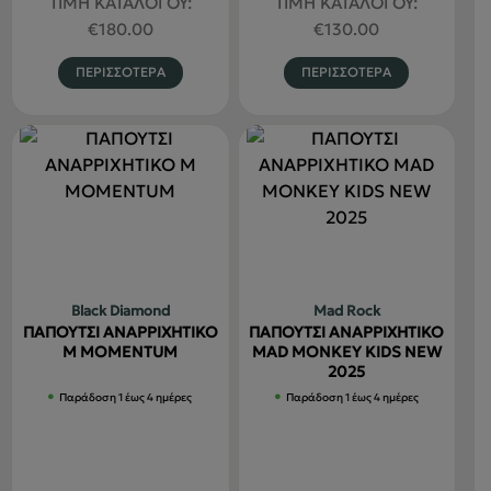
price
τρέχουσα
price
τρέχουσα
ΤΙΜΗ ΚΑΤΑΛΟΓΟΥ:
ΤΙΜΗ ΚΑΤΑΛΟΓΟΥ:
was:
τιμή
was:
τιμή
€
180.00
€
130.00
€180.00.
είναι:
€130.00.
είναι:
Αυτό
Αυτό
ΠΕΡΙΣΣΟΤΕΡΑ
ΠΕΡΙΣΣΟΤΕΡΑ
€126.00.
€110.00.
το
το
προϊόν
προϊόν
έχει
έχει
πολλαπλές
πολλαπλέ
παραλλαγές.
παραλλαγ
Οι
Οι
επιλογές
επιλογές
μπορούν
μπορούν
να
να
Black Diamond
Mad Rock
επιλεγούν
επιλεγού
ΠΑΠΟΥΤΣΙ ΑΝΑΡΡΙΧΗΤΙΚΟ
ΠΑΠΟΥΤΣΙ ΑΝΑΡΡΙΧΗΤΙΚΟ
στη
στη
M MOMENTUM
MAD MONKEY KIDS NEW
2025
σελίδα
σελίδα
Παράδοση 1 έως 4 ημέρες
Παράδοση 1 έως 4 ημέρες
του
του
προϊόντος
προϊόντο