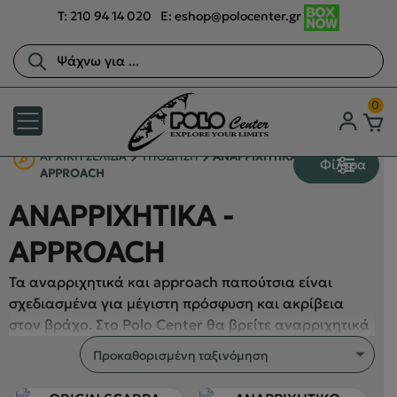
T:
210 94 14 020
E:
eshop@polocenter.gr
Αναζήτηση
προϊόντων
0
ΑΡΧΙΚΉ ΣΕΛΊΔΑ
ΥΠΟΔΗΣΗ
ΑΝΑΡΡΙΧΗΤΙΚΑ -
Φίλτρα
APPROACH
ΑΝΑΡΡΙΧΗΤΙΚΑ -
APPROACH
Τα αναρριχητικά και approach παπούτσια είναι
σχεδιασμένα για μέγιστη πρόσφυση και ακρίβεια
στον βράχο. Στο Polo Center θα βρείτε αναρριχητικά
παπούτσια από κορυφαίους οίκους όπως η Scarpa
(Reflex, Booster, Mago, Arpia, Vapor V) και approach
μοντέλα όπως τα Salewa Wildfire με μεμβράνη GTX.