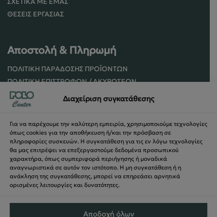
ΣΧΕΤΙΚΆ ΜΕ ΕΜΆΣ
ΘΈΣΕΙΣ ΕΡΓΑΣΊΑΣ
Αποστολή & Πληρωμή
ΠΟΛΙΤΙΚΉ ΠΑΡΆΔΟΣΗΣ ΠΡΟΪΌΝΤΩΝ
ΠΟΛΙΤΙΚΉ ΕΠΙΣΤΡΟΦΏΝ / ΑΚΥΡΏΣΕΩΝ
ΌΡΟΙ ΧΡΉΣΗΣ ΚΑΙ ΑΣΦΑΛΕΊΑΣ
Διαχείριση συγκατάθεσης
ΑΣΦΆΛΕΙΑ ΣΥΝΑΛΛΑΓΏΝ
ΦΌΡΜΑ ΥΠΑΝΑΧΏΡΗΣΗΣ
Για να παρέχουμε την καλύτερη εμπειρία, χρησιμοποιούμε τεχνολογίες
όπως cookies για την αποθήκευση ή/και την πρόσβαση σε
πληροφορίες συσκευών. Η συγκατάθεση για τις εν λόγω τεχνολογίες
θα μας επιτρέψει να επεξεργαστούμε δεδομένα προσωπικού
χαρακτήρα, όπως συμπεριφορά περιήγησης ή μοναδικά
αναγνωριστικά σε αυτόν τον ιστότοπο. Η μη συγκατάθεση ή η
ανάκληση της συγκατάθεσης, μπορεί να επηρεάσει αρνητικά
ορισμένες λειτουργίες και δυνατότητες.
Αποδοχή όλων