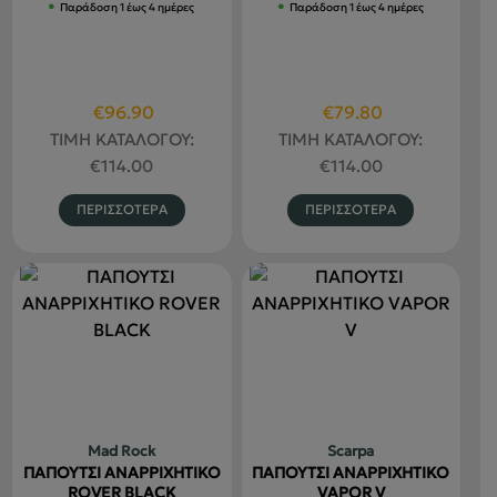
Παράδοση 1 έως 4 ημέρες
Παράδοση 1 έως 4 ημέρες
του
του
προϊόντος
προϊόντο
Original
Η
Original
Η
€
96.90
€
79.80
price
τρέχουσα
price
τρέχουσα
ΤΙΜΗ ΚΑΤΑΛΟΓΟΥ:
ΤΙΜΗ ΚΑΤΑΛΟΓΟΥ:
was:
τιμή
was:
τιμή
€
114.00
€
114.00
€114.00.
είναι:
€114.00.
είναι:
Αυτό
Αυτό
ΠΕΡΙΣΣΟΤΕΡΑ
ΠΕΡΙΣΣΟΤΕΡΑ
€96.90.
€79.80.
το
το
προϊόν
προϊόν
έχει
έχει
πολλαπλές
πολλαπλέ
παραλλαγές.
παραλλαγ
Οι
Οι
επιλογές
επιλογές
μπορούν
μπορούν
να
να
Mad Rock
Scarpa
επιλεγούν
επιλεγού
ΠΑΠΟΥΤΣΙ ΑΝΑΡΡΙΧΗΤΙΚΟ
ΠΑΠΟΥΤΣΙ ΑΝΑΡΡΙΧΗΤΙΚΟ
στη
στη
ROVER BLACK
VAPOR V