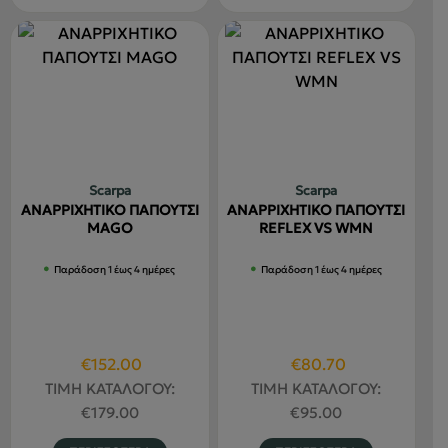
προϊόν
προϊόν
έχει
έχει
πολλαπλές
πολλαπλέ
παραλλαγές.
παραλλαγ
Οι
Οι
επιλογές
επιλογές
μπορούν
μπορούν
να
να
Scarpa
Scarpa
επιλεγούν
επιλεγού
ΑΝΑΡΡΙΧΗΤΙΚΟ ΠΑΠΟΥΤΣΙ
ΑΝΑΡΡΙΧΗΤΙΚΟ ΠΑΠΟΥΤΣΙ
στη
στη
MAGO
REFLEX VS WMN
σελίδα
σελίδα
Παράδοση 1 έως 4 ημέρες
Παράδοση 1 έως 4 ημέρες
του
του
προϊόντος
προϊόντο
Original
Η
Original
Η
€
152.00
€
80.70
price
τρέχουσα
price
τρέχουσα
ΤΙΜΗ ΚΑΤΑΛΟΓΟΥ:
ΤΙΜΗ ΚΑΤΑΛΟΓΟΥ:
was:
τιμή
was:
τιμή
€
179.00
€
95.00
€179.00.
είναι:
€95.00.
είναι:
Αυτό
Αυτό