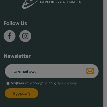
επιλεγούν
επιλεγού
στη
στη
σελίδα
σελίδα
του
του
Follow Us
προϊόντος
προϊόντο
Newsletter
Διάβασα και αποδέχομαι τους
Όρους χρήσης