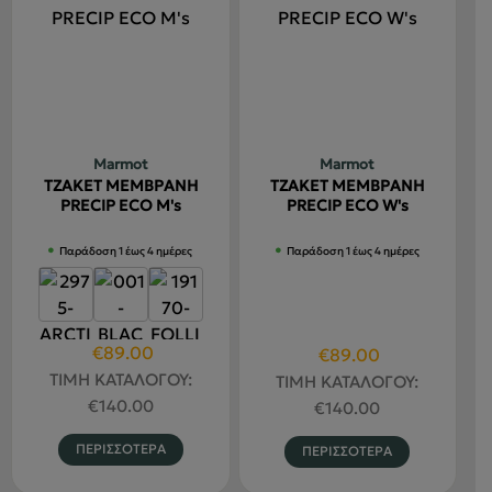
πολλαπλές
πολλαπλέ
παραλλαγές.
παραλλαγ
Οι
Οι
επιλογές
επιλογές
μπορούν
μπορούν
να
να
Marmot
Marmot
επιλεγούν
επιλεγού
ΤΖΑΚΕΤ ΜΕΜΒΡΑΝΗ
ΤΖΑΚΕΤ ΜΕΜΒΡΑΝΗ
στη
στη
PRECIP ECO M's
PRECIP ECO W's
σελίδα
σελίδα
Παράδοση 1 έως 4 ημέρες
Παράδοση 1 έως 4 ημέρες
του
του
προϊόντος
προϊόντο
Original
Η
€
89.00
Original
Η
€
89.00
price
τρέχουσα
ΤΙΜΗ ΚΑΤΑΛΟΓΟΥ:
price
τρέχουσα
ΤΙΜΗ ΚΑΤΑΛΟΓΟΥ:
was:
τιμή
€
140.00
was:
τιμή
€
140.00
€140.00.
είναι:
€140.00.
είναι:
Αυτό
Αυτό
ΠΕΡΙΣΣΟΤΕΡΑ
ΠΕΡΙΣΣΟΤΕΡΑ
€89.00.
€89.00.
το
το