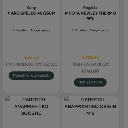
Kong
Regatta
Y ARO SPELEO 40/25CM
ΜΠΟΤΑ NEWLEY THERMO
W's
Παράδοση 1 έως 4 ημέρες
Παράδοση 1 έως 4 ημέρες
Original
Η
Original
Η
€
22.00
€
119.00
price
τρέχουσα
price
τρέχουσα
ΤΙΜΗ ΚΑΤΑΛΟΓΟΥ:
€
27.60
ΤΙΜΗ ΚΑΤΑΛΟΓΟΥ:
was:
τιμή
was:
τιμή
€
140.00
Προσθήκη στο καλάθι
€27.60.
είναι:
€140.00.
είναι:
Αυτό
ΠΕΡΙΣΣΟΤΕΡΑ
€22.00.
€119.00.
το
προϊόν
έχει
πολλαπλέ
παραλλαγ
Οι
επιλογές