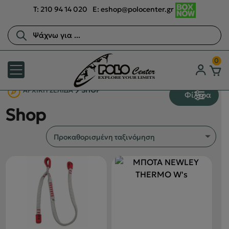
T:
210 94 14 020
E:
eshop@polocenter.gr
Αναζήτηση
προϊόντων
0
ΑΡΧΙΚΉ ΣΕΛΊΔΑ
SHOP
Φίλτρα
Shop