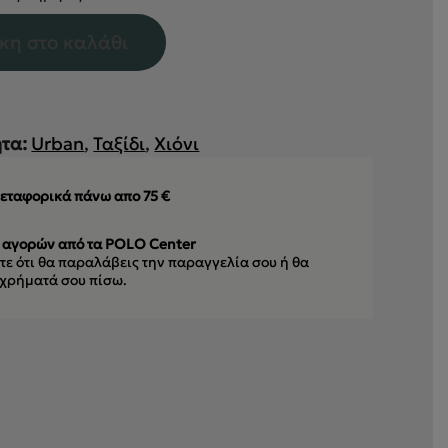
κη στο καλάθι
τα:
Urban
,
Ταξίδι
,
Χιόνι
εταφορικά πάνω απο 75 €
 αγορών από τα POLO Center
ε ότι θα παραλάβεις την παραγγελία σου
ή θα
 χρήματά σου πίσω.