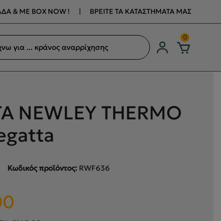
ΔΑ & ΜΕ BOX NOW !
|
ΒΡΕΙΤΕ ΤΑ ΚΑΤΑΣΤΗΜΑΤΑ ΜΑΣ
ση
0
ων
Α NEWLEY THERMO
egatta
Κωδικός προϊόντος:
RWF636
Η
00
τρέχουσα