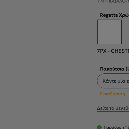
was:
ΤΙΜΗ ΚΑΤΑΛΟΓ
€140.00.
Regatta Χρ
7PX - CHES
Παπούτσια (
Εκκαθάριση
Δείτε το μεγε
Παράδοση 1 έ