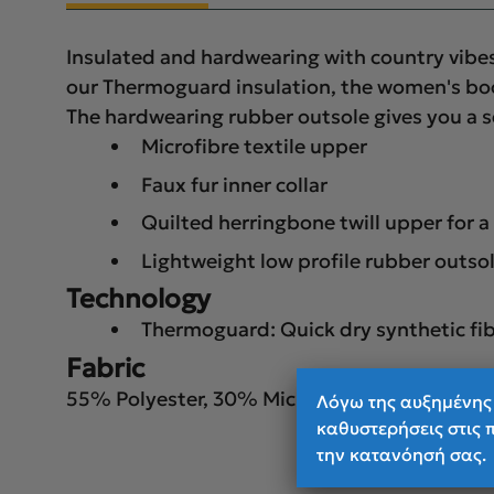
Insulated and hardwearing with country vibe
our Thermoguard insulation, the women's boots
The hardwearing rubber outsole gives you a se
Microfibre textile upper
Faux fur inner collar
Quilted herringbone twill upper for a
Lightweight low profile rubber outsol
Technology
Thermoguard:
Quick dry synthetic fib
Fabric
55% Polyester, 30% Microfibre, 15% Polyura
Λόγω της αυξημένης 
καθυστερήσεις στις 
την κατανόησή σας.