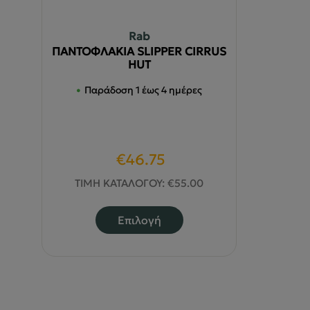
Rab
ΠΑΝΤΟΦΛΑΚΙΑ SLIPPER CIRRUS
HUT
Παράδοση 1 έως 4 ημέρες
Original
Η
€
46.75
price
τρέχουσα
ΤΙΜΗ ΚΑΤΑΛΟΓΟΥ:
€
55.00
was:
τιμή
Αυτό
Επιλογή
€55.00.
είναι:
το
€46.75.
προϊόν
έχει
πολλαπλές
παραλλαγές.