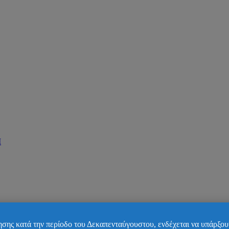
Ι
σης κατά την περίοδο του Δεκαπενταύγουστου, ενδέχεται να υπάρξου