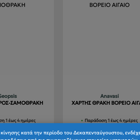
π
Ο
ε
μ
ν
ε
σ
σ
τ
π
Geopsis
Anavasi
ΒΡΟΣ-ΣΑΜΟΘΡΑΚΗ
ΧΑΡΤΗΣ ΘΡΑΚΗ ΒΟΡΕΙΟ ΑΙΓ
η 1 έως 4 ημέρες
Παράδοση 1 έως 4 ημέρες
κίνησης κατά την περίοδο του Δεκαπενταύγουστου, ενδέχ