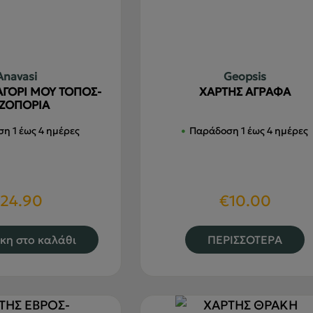
Anavasi
Geopsis
ΖΑΓΟΡΙ ΜΟΥ ΤΟΠΟΣ-
ΧΑΡΤΗΣ ΑΓΡΑΦΑ
ΖΟΠΟΡΙΑ
η 1 έως 4 ημέρες
Παράδοση 1 έως 4 ημέρες
24.90
€
10.00
Α
κη στο καλάθι
ΠΕΡΙΣΣΟΤΕΡΑ
τ
π
έ
π