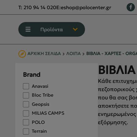
T:
210 94 14 020
E:
eshop@polocenter.gr
Προϊόντα
ΑΡΧΙΚΉ ΣΕΛΊΔΑ
ΛΟΙΠΑ
ΒΙΒΛΙΑ - ΧΑΡΤΕΣ - ORG
ΕΝΔΥΣΗ
ΒΙΒΛΙΑ
Brand
ΥΠΟΔΗΣΗ
Κάθε επιτυχημ
Anavasi
πεζοπορικούς χ
ΟΡΕΙΒΑΣΙΑ - ΧΕΙΜΕΡΙΝΟ ΒΟΥΝΟ
Bloc Tribe
που θα σας βο
ΑΝΑΡΡΙΧΗΣΗ
Geopsis
αποκτήσετε πο
MILIAS CAMPS
ενημερωμένος 
ΠΕΖΟΠΟΡΙΑ
εξόρμησης.
POLO
CAMPING
Terrain