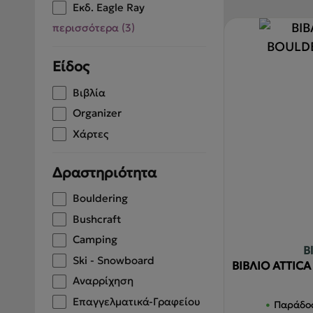
Εκδ. Eagle Ray
ΣΑΚΙΔΙΑ - ΤΣΑΝΤΕΣ
περισσότερα
(
3
)
ΤΑΞΙΔΙ - ΠΟΛΗ
Είδος
BACK2SCHOOL
Βιβλία
ΠΕΡΙΣΣΟΤΕΡΑ +
Οrganizer
Χάρτες
BRANDS
ΕΥΚΑΙΡΙΕΣ
Δραστηριότητα
Bouldering
Bushcraft
Camping
B
Ski - Snowboard
ΒΙΒΛΙΟ ATTIC
Αναρρίχηση
Επαγγελματικά-Γραφείου
Παράδοσ