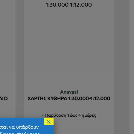
αραλλαγές.
ι
πιλογές
πορούν
α
πιλεγούν
τη
ελίδα
ου
ροϊόντος
Anavasi
ΑΙΟ
ΧΑΡΤΗΣ ΚΥΘΗΡΑ 1:30.000-1:12.000
Παράδοση 1 έως 4 ημέρες
×
εται να υπάρξουν