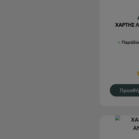
ΧΑΡΤΗΣ Λ
Παράδοσ
Προσθή