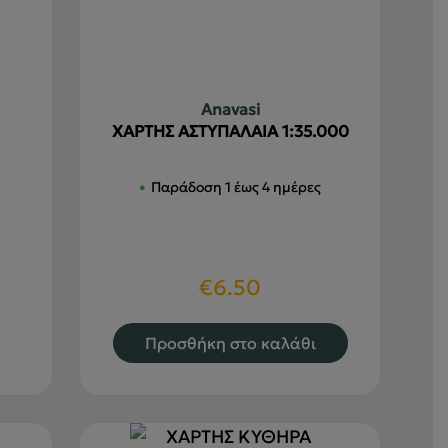
σελίδα
του
προϊόντος
Anavasi
ΧΑΡΤΗΣ ΑΣΤΥΠΑΛΑΙΑ 1:35.000
Παράδοση 1 έως 4 ημέρες
€
6.50
υτό
Προσθήκη στο καλάθι
ο
ροϊόν
χει
ολλαπλές