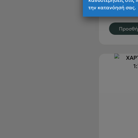
καθυστερήσεις στις 
την κατανόησή σας.
Προσθή