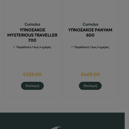
Οι
επιλογές
επιλογές
μπορούν
μπορούν
να
να
Cumulus
Cumulus
επιλεγούν
επιλεγούν
ΥΠΝΟΣΑΚΟΣ
ΥΠΝΟΣΑΚΟΣ PANYAM
στη
στη
MYSTERIOUS TRAVELLER
600
700
σελίδα
σελίδα
Παράδοση 1 έως 4 ημέρες
Παράδοση 1 έως 4 ημέρες
του
του
προϊόντος
προϊόντος
€
359.00
€
469.00
Αυτό
Αυτό
Επιλογή
Επιλογή
το
το
προϊόν
προϊόν
έχει
έχει
πολλαπλές
πολλαπλές
παραλλαγές.
παραλλαγές
Οι
Οι