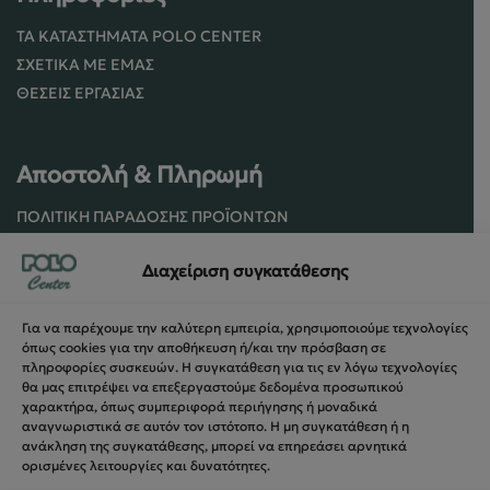
ΤΑ ΚΑΤΑΣΤΉΜΑΤΑ POLO CENTER
ΣΧΕΤΙΚΆ ΜΕ ΕΜΆΣ
ΘΈΣΕΙΣ ΕΡΓΑΣΊΑΣ
Αποστολή & Πληρωμή
ΠΟΛΙΤΙΚΉ ΠΑΡΆΔΟΣΗΣ ΠΡΟΪΌΝΤΩΝ
ΠΟΛΙΤΙΚΉ ΕΠΙΣΤΡΟΦΏΝ / ΑΚΥΡΏΣΕΩΝ
Διαχείριση συγκατάθεσης
ΌΡΟΙ ΧΡΉΣΗΣ ΚΑΙ ΑΣΦΑΛΕΊΑΣ
ΑΣΦΆΛΕΙΑ ΣΥΝΑΛΛΑΓΏΝ
Για να παρέχουμε την καλύτερη εμπειρία, χρησιμοποιούμε τεχνολογίες
ΦΌΡΜΑ ΥΠΑΝΑΧΏΡΗΣΗΣ
όπως cookies για την αποθήκευση ή/και την πρόσβαση σε
πληροφορίες συσκευών. Η συγκατάθεση για τις εν λόγω τεχνολογίες
θα μας επιτρέψει να επεξεργαστούμε δεδομένα προσωπικού
χαρακτήρα, όπως συμπεριφορά περιήγησης ή μοναδικά
αναγνωριστικά σε αυτόν τον ιστότοπο. Η μη συγκατάθεση ή η
ανάκληση της συγκατάθεσης, μπορεί να επηρεάσει αρνητικά
ορισμένες λειτουργίες και δυνατότητες.