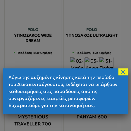
POLO
POLO
ΥΠΝΟΣΑΚΟΣ WIDE
ΥΠΝΟΣΑΚΟΣ ULTRALIGHΤ
DREAM
Παράδοση 1 έως 4 ημέρες
Παράδοση 1 έως 4 ημέρες
×
Λόγω της αυξημένης κίνησης κατά την περίοδο
€
37.00
€
46.00
του Δεκαπενταύγουστου, ενδέχεται να υπάρξουν
Αυτό
Αυτό
καθυστερήσεις στις παραδόσεις από τις
Επιλογή
Επιλογή
το
το
συνεργαζόμενες εταιρείες μεταφορών.
προϊόν
προϊόν
Ευχαριστούμε για την κατανόησή σας.
έχει
έχει
πολλαπλές
πολλαπλές
παραλλαγές
παραλλαγές.
Οι