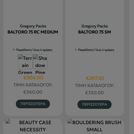
μπορούν
Οι
να
επιλογές
επιλεγούν
μπορούν
στη
να
Gregory Packs
Gregory Packs
σελίδα
επιλεγού
BALTORO 75 RC MEDIUM
BALTORO 75 SM
του
στη
προϊόντος
σελίδα
Παράδοση 1 έως 4 ημέρες
Παράδοση 1 έως 4 ημέρες
του
προϊόντο
Original
Η
€
306.00
Original
Η
€
297.50
price
τρέχουσα
ΤΙΜΗ ΚΑΤΑΛΟΓΟΥ:
price
τρέχουσα
ΤΙΜΗ ΚΑΤΑΛΟΓΟΥ:
was:
τιμή
€
360.00
was:
τιμή
€
350.00
€360.00.
είναι:
€350.00.
είναι:
Αυτό
Αυτό
ΠΕΡΙΣΣΟΤΕΡΑ
ΠΕΡΙΣΣΟΤΕΡΑ
€306.00.
€297.50.
το
το
προϊόν
προϊόν
έχει
έχει
πολλαπλές
πολλαπλέ