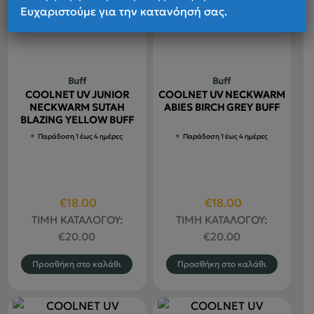
επιλογές
Ευχαριστούμε για την κατανόησή σας.
μπορούν
να
επιλεγούν
στη
Buff
Buff
σελίδα
COOLNET UV JUNIOR
COOLNET UV NECKWARM
του
NECKWARM SUTAH
ABIES BIRCH GREY BUFF
BLAZING YELLOW BUFF
προϊόντος
Παράδοση 1 έως 4 ημέρες
Παράδοση 1 έως 4 ημέρες
Original
Η
Original
Η
€
18.00
€
18.00
price
τρέχουσα
price
τρέχουσα
ΤΙΜΗ ΚΑΤΑΛΟΓΟΥ:
ΤΙΜΗ ΚΑΤΑΛΟΓΟΥ:
was:
τιμή
was:
τιμή
€
20.00
€
20.00
€20.00.
είναι:
€20.00.
είναι:
Προσθήκη στο καλάθι
Προσθήκη στο καλάθι
€18.00.
€18.00.