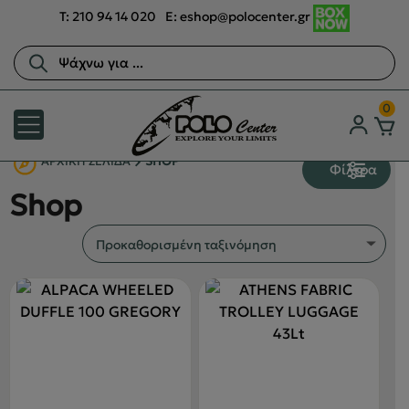
T:
210 94 14 020
E:
eshop@polocenter.gr
Αναζήτηση
προϊόντων
0
ΑΡΧΙΚΉ ΣΕΛΊΔΑ
SHOP
Φίλτρα
Shop