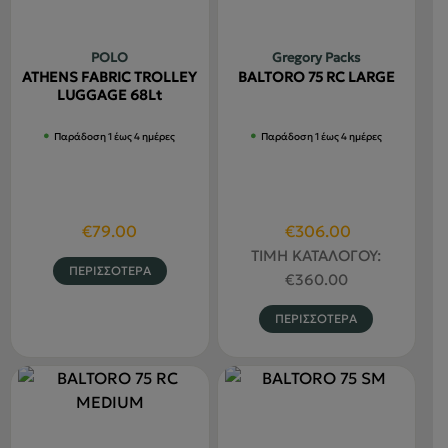
μπορούν
να
POLO
Gregory Packs
επιλεγούν
ATHENS FABRIC TROLLEY
BALTORO 75 RC LARGE
στη
LUGGAGE 68Lt
σελίδα
Παράδοση 1 έως 4 ημέρες
Παράδοση 1 έως 4 ημέρες
του
προϊόντος
Original
Η
€
79.00
€
306.00
price
τρέχουσα
ΤΙΜΗ ΚΑΤΑΛΟΓΟΥ:
Αυτό
ΠΕΡΙΣΣΟΤΕΡΑ
was:
τιμή
€
360.00
το
€360.00.
είναι:
προϊόν
Αυτό
ΠΕΡΙΣΣΟΤΕΡΑ
€306.00.
έχει
το
πολλαπλές
προϊόν
παραλλαγές.
έχει
Οι
πολλαπλέ
επιλογές
παραλλαγ