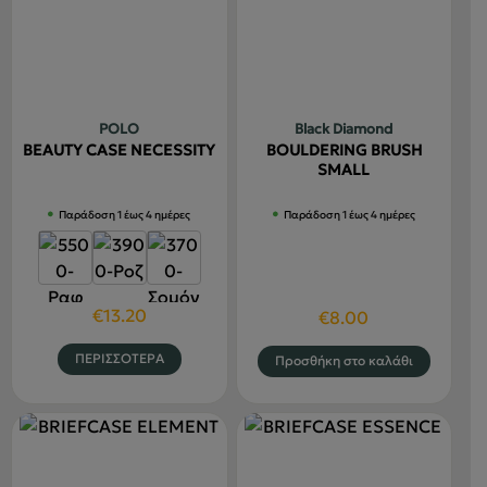
παραλλαγές.
παραλλαγ
Οι
Οι
επιλογές
επιλογές
μπορούν
μπορούν
να
να
POLO
Black Diamond
επιλεγούν
επιλεγού
BEAUTY CASE NECESSITY
BOULDERING BRUSH
στη
στη
SMALL
σελίδα
σελίδα
Παράδοση 1 έως 4 ημέρες
Παράδοση 1 έως 4 ημέρες
του
του
προϊόντος
προϊόντο
€
13.20
€
8.00
Αυτό
ΠΕΡΙΣΣΟΤΕΡΑ
Προσθήκη στο καλάθι
το
προϊόν
έχει
πολλαπλές
παραλλαγές.