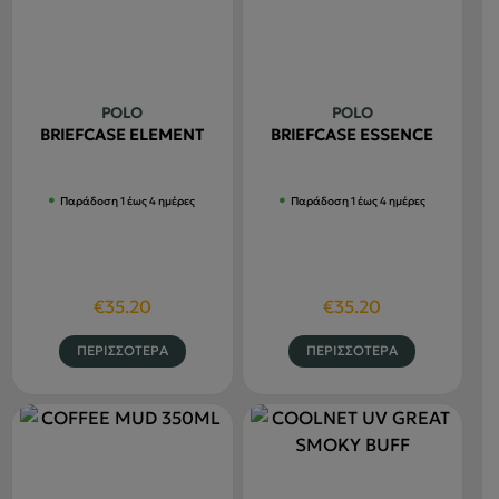
Οι
επιλογές
μπορούν
να
POLO
POLO
επιλεγούν
BRIEFCASE ELEMENT
BRIEFCASE ESSENCE
στη
σελίδα
Παράδοση 1 έως 4 ημέρες
Παράδοση 1 έως 4 ημέρες
του
προϊόντος
€
35.20
€
35.20
Αυτό
Αυτό
ΠΕΡΙΣΣΟΤΕΡΑ
ΠΕΡΙΣΣΟΤΕΡΑ
το
το
προϊόν
προϊόν
έχει
έχει
πολλαπλές
πολλαπλέ
παραλλαγές.
παραλλαγ