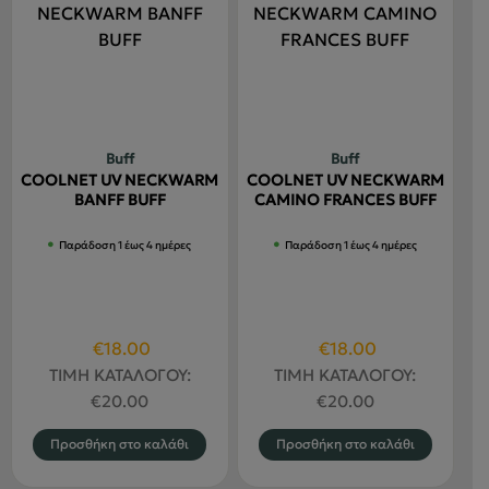
Buff
Buff
COOLNET UV NECKWARM
COOLNET UV NECKWARM
BANFF BUFF
CAMINO FRANCES BUFF
Παράδοση 1 έως 4 ημέρες
Παράδοση 1 έως 4 ημέρες
Original
Η
Original
Η
€
18.00
€
18.00
price
τρέχουσα
price
τρέχουσα
ΤΙΜΗ ΚΑΤΑΛΟΓΟΥ:
ΤΙΜΗ ΚΑΤΑΛΟΓΟΥ:
was:
τιμή
was:
τιμή
€
20.00
€
20.00
€20.00.
είναι:
€20.00.
είναι:
Προσθήκη στο καλάθι
Προσθήκη στο καλάθι
€18.00.
€18.00.