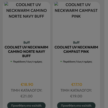
Buff
Buff
COOLNET UV NECKWARM
COOLNET UV NECKWARM
CAMINO NORTE NAVY
CAMPAST PINK
BUFF
Παράδοση 1 έως 4 ημέρες
Παράδοση 1 έως 4 ημέρες
Original
Η
Original
Η
€
18.90
€
17.10
price
τρέχουσα
price
τρέχουσα
ΤΙΜΗ ΚΑΤΑΛΟΓΟΥ:
ΤΙΜΗ ΚΑΤΑΛΟΓΟΥ:
was:
τιμή
was:
τιμή
€
21.00
€
19.00
€21.00.
είναι:
€19.00.
είναι:
Προσθήκη στο καλάθι
Προσθήκη στο καλάθι
€18.90.
€17.10.