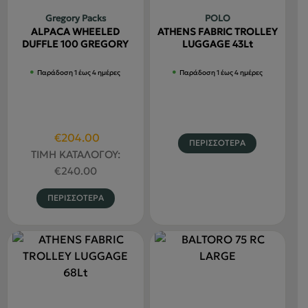
Gregory Packs
POLO
ALPACA WHEELED
ATHENS FABRIC TROLLEY
DUFFLE 100 GREGORY
LUGGAGE 43Lt
Παράδοση 1 έως 4 ημέρες
Παράδοση 1 έως 4 ημέρες
Original
Η
€
204.00
ΠΕΡΙΣΣΟΤΕΡΑ
price
τρέχουσα
ΤΙΜΗ ΚΑΤΑΛΟΓΟΥ:
was:
τιμή
€
240.00
€240.00.
είναι:
Αυτό
ΠΕΡΙΣΣΟΤΕΡΑ
€204.00.
το
προϊόν
έχει
πολλαπλές
παραλλαγές.
Οι
επιλογές