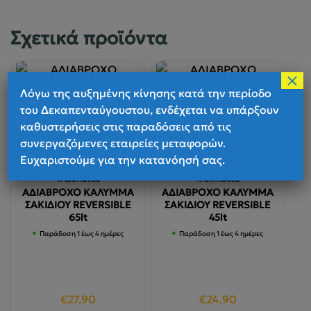
Σχετικά προϊόντα
×
Λόγω της αυξημένης κίνησης κατά την περίοδο
του Δεκαπενταύγουστου, ενδέχεται να υπάρξουν
καθυστερήσεις στις παραδόσεις από τις
συνεργαζόμενες εταιρείες μεταφορών.
Ευχαριστούμε για την κατανόησή σας.
Trekmates
Trekmates
ΑΔΙΑΒΡΟΧΟ ΚΑΛΥΜΜΑ
ΑΔΙΑΒΡΟΧΟ ΚΑΛΥΜΜΑ
ΣΑΚΙΔΙΟΥ REVERSIBLE
ΣΑΚΙΔΙΟΥ REVERSIBLE
65lt
45lt
Παράδοση 1 έως 4 ημέρες
Παράδοση 1 έως 4 ημέρες
€
27.90
€
24.90