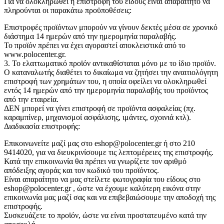
Για να ολοκληρωθεί η επιστροφή του είδους είναι απαραίτητο να
πληρούνται οι παρακάτω προϋποθέσεις:
Επιστροφές προϊόντων μπορούν να γίνουν δεκτές μέσα σε χρονικό
διάστημα 14 ημερών από την ημερομηνία παραλαβής.
Το προϊόν πρέπει να έχει αγοραστεί αποκλειστικά από το
www.polocenter.gr.
3. Το ελαττωματικό προϊόν αντικαθίσταται μόνο με το ίδιο προϊόν.
Ο καταναλωτής διαθέτει το δικαίωμα να ζητήσει την αναιτιολόγητη
επιστροφή των χρημάτων του, η οποία οφείλει να ολοκληρωθεί
εντός 14 ημερών από την ημερομηνία παραλαβής του προϊόντος
από την εταιρεία.
ΔΕΝ μπορεί να γίνει επιστροφή σε προϊόντα ασφαλείας (πχ.
καραμπίνερ, μηχανισμοί ασφάλισης, ιμάντες, σχοινιά κτλ).
Διαδικασία επιστροφής:
Επικοινωνείτε μαζί μας στο eshop@polocenter.gr ή στο 210
9414020, για να διευκρινίσουμε τις λεπτομέρειες της επιστροφής.
Κατά την επικοινωνία θα πρέπει να γνωρίζετε τον αριθμό
απόδειξης αγοράς και τον κωδικό του προϊόντος.
Είναι απαραίτητο να μας στείλετε φωτογραφία του είδους στο
eshop@polocenter.gr , ώστε να έχουμε καλύτερη εικόνα στην
επικοινωνία μας μαζί σας και να επιβεβαιώσουμε την αποδοχή της
επιστροφής.
Συσκευάζετε το προϊόν, ώστε να είναι προστατευμένο κατά την