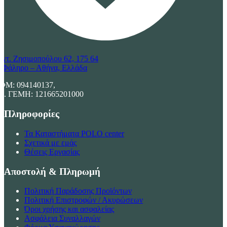
υντ. Ζησιμοπούλου 62, 175 64
.Φάληρο – Αθήνα, Ελλάδα
ΦΜ: 094140137,
ρ. ΓΕΜΗ: 121665201000
Πληροφορίες
Τα Καταστήματα POLO center
Σχετικά με εμάς
Θέσεις Εργασίας
Αποστολή & Πληρωμή
Πολιτική Παράδοσης Προϊόντων
Πολιτική Επιστροφών / Ακυρώσεων
Όροι χρήσης και ασφαλείας
Ασφάλεια Συναλλαγών