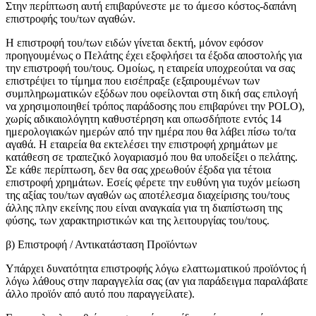
Στην περίπτωση αυτή επιβαρύνεστε με το άμεσο κόστος-δαπάνη
επιστροφής του/των αγαθών.
Η επιστροφή του/των ειδών γίνεται δεκτή, μόνον εφόσον
προηγουμένως ο Πελάτης έχει εξοφλήσει τα έξοδα αποστολής για
την επιστροφή του/τους. Ομοίως, η εταιρεία υποχρεούται να σας
επιστρέψει το τίμημα που εισέπραξε (εξαιρουμένων των
συμπληρωματικών εξόδων που οφείλονται στη δική σας επιλογή
να χρησιμοποιηθεί τρόπος παράδοσης που επιβαρύνει την POLO),
χωρίς αδικαιολόγητη καθυστέρηση και οπωσδήποτε εντός 14
ημερολογιακών ημερών από την ημέρα που θα λάβει πίσω το/τα
αγαθά. Η εταιρεία θα εκτελέσει την επιστροφή χρημάτων με
κατάθεση σε τραπεζικό λογαριασμό που θα υποδείξει ο πελάτης.
Σε κάθε περίπτωση, δεν θα σας χρεωθούν έξοδα για τέτοια
επιστροφή χρημάτων. Εσείς φέρετε την ευθύνη για τυχόν μείωση
της αξίας του/των αγαθών ως αποτέλεσμα διαχείρισης του/τους
άλλης πλην εκείνης που είναι αναγκαία για τη διαπίστωση της
φύσης, των χαρακτηριστικών και της λειτουργίας του/τους.
β) Επιστροφή / Αντικατάσταση Προϊόντων
Υπάρχει δυνατότητα επιστροφής λόγω ελαττωματικού προϊόντος ή
λόγω λάθους στην παραγγελία σας (αν για παράδειγμα παραλάβατε
άλλο προϊόν από αυτό που παραγγείλατε).