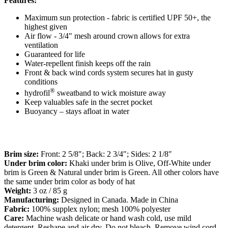
Features:
Maximum sun protection - fabric is certified UPF 50+, the
highest given
Air flow - 3/4" mesh around crown allows for extra
ventilation
Guaranteed for life
Water-repellent finish keeps off the rain
Front & back wind cords system secures hat in gusty
conditions
®
hydrofil
sweatband to wick moisture away
Keep valuables safe in the secret pocket
Buoyancy – stays afloat in water
Brim size:
Front: 2 5/8″; Back: 2 3/4″; Sides: 2 1/8″
Under brim color:
Khaki under brim is Olive, Off-White under
brim is Green & Natural under brim is Green. All other colors have
the same under brim color as body of hat
Weight:
3 oz / 85 g
Manufacturing:
Designed in Canada. Made in China
Fabric:
100% supplex nylon; mesh 100% polyester
Care:
Machine wash delicate or hand wash cold, use mild
detergent. Reshape and air dry. Do not bleach. Remove wind cord