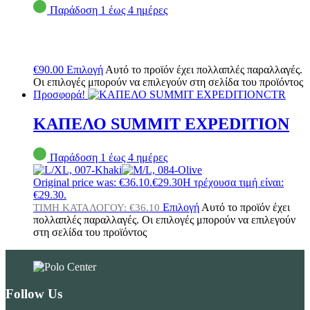
Παράδοση 1 έως 4 ημέρες
€
90.00
Επιλογή
Αυτό το προϊόν έχει πολλαπλές παραλλαγές.
Οι επιλογές μπορούν να επιλεγούν στη σελίδα του προϊόντος
Προσφορά!
CTR
ΚΑΠΕΛΟ SUMMIT EXPEDITION
Παράδοση 1 έως 4 ημέρες
Original price was: €36.10.
€
29.30
Η τρέχουσα τιμή είναι:
€29.30.
Επιλογή
Αυτό το προϊόν έχει
ΤΙΜΗ ΚΑΤΑΛΟΓΟΥ:
€
36.10
πολλαπλές παραλλαγές. Οι επιλογές μπορούν να επιλεγούν
στη σελίδα του προϊόντος
Follow Us