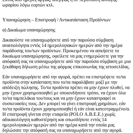
ωραρίου λόγω εορτών κτλ.
Υπαναχώρηση – Επιστροφή / Αντικατάσταση Προϊόντων
α) Δικαίωμα υπαναχώρησης
Δικαιούστε να υπαναχωρήσετε από την παρούσα σύμβαση
αναιτιολόγητα εντός 14 ημερολογιακών ημερών από την ημέρα
παράδοσης του/των προϊόντων. Προκειμένου να ασκήσετε το
δικαίωμα υπαναχώρησης, οφείλετε να μας ενημερώσετε για την
απόφασή σας να υπαναχωρήσετε από την παρούσα σύμβαση με μια
ξεκάθαρη δήλωση μέσω της φόρμας επικοινωνίας της ιστοσελίδας.
Εάν υπαναχωρήσετε από την αγορά, πρέπει να επιστρέψετε το/τα
προϊόντα στην κατάσταση που το/τα παραλάβατε μαζί με την
απόδειξη πώλησης. Το/τα προϊόντα πρέπει να μην έχουν πλυθεί, να
μην έχουν χρησιμοποιηθεί με οποιονδήποτε τρόπο, να έχουν όλα
το/τα ταμπελάκια του/τους και να μην έχουν καταστραφεί οι
συσκευασίες τους. Δεν μπορεί να γίνει επιστροφή χρημάτων, εάν
το/τα προϊόντα έχουν χρησιμοποιηθεί ή εάν είναι κατεστραμμένο/α.
Η επιστροφή γίνεται στην εταιρεία (POLO Α.Β.Ε.Ε.) χωρίς
αδικαιολόγητη καθυστέρηση και οπωσδήποτε εντός 14
ημερολογιακών ημερών από την ημέρα κατά την οποία μας
δηλώσατε την απόφασή σας να υπαναχωρήσετε από την αγορά.