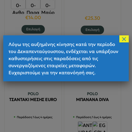
€
14.00
€
25.30
Αυτό
Αυτό
Επιλογή
Επιλογή
το
το
×
προϊόν
προϊόν
Λόγω της αυξημένης κίνησης κατά την περίοδο
έχει
έχει
του Δεκαπενταύγουστου, ενδέχεται να υπάρξουν
πολλαπλές
πολλαπλές
καθυστερήσεις στις παραδόσεις από τις
παραλλαγές.
παραλλαγές
συνεργαζόμενες εταιρείες μεταφορών.
Οι
Οι
Ευχαριστούμε για την κατανόησή σας.
επιλογές
επιλογές
μπορούν
μπορούν
να
να
POLO
POLO
επιλεγούν
επιλεγούν
ΤΣΑΝΤΑΚΙ ΜΕΣΗΣ EURO
ΜΠΑΝΑΝΑ DIVA
στη
στη
σελίδα
σελίδα
Παράδοση 1 έως 4 ημέρες
Παράδοση 1 έως 4 ημέρες
του
του
προϊόντος
προϊόντος