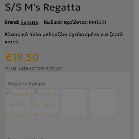
S/S M's Regatta
Brand:
Regatta
Κωδικός προϊόντος:
RMT221
Κλασσικό πόλο μπλουζάκι σχεδιασμένο για ζεστό
καιρό.
Original
Η
€
19.50
price
τρέχουσα
was:
τιμή
ΤΙΜΗ ΚΑΤΑΛΟΓΟΥ:
€
23.00
€23.00.
είναι:
€19.50.
Regatta Χρώμα