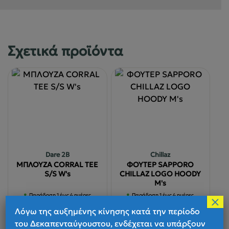
Σχετικά προϊόντα
Dare 2B
Chillaz
ΜΠΛΟΥΖΑ CORRAL TEE
ΦΟΥΤΕΡ SAPPORO
S/S W's
CHILLAZ LOGO HOODY
M's
Παράδοση 1 έως 4 ημέρες
Παράδοση 1 έως 4 ημέρες
×
Λόγω της αυξημένης κίνησης κατά την περίοδο
του Δεκαπενταύγουστου, ενδέχεται να υπάρξουν