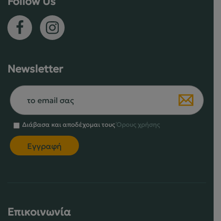
Follow Us
του
του
προϊόντος
προϊόντος
Newsletter
Διάβασα και αποδέχομαι τους
Όρους χρήσης
Επικοινωνία