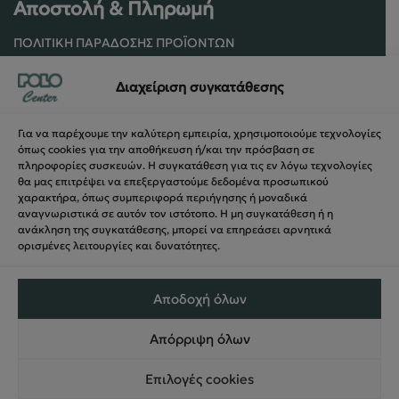
Αποστολή & Πληρωμή
ΠΟΛΙΤΙΚΉ ΠΑΡΆΔΟΣΗΣ ΠΡΟΪΌΝΤΩΝ
ΠΟΛΙΤΙΚΉ ΕΠΙΣΤΡΟΦΏΝ / ΑΚΥΡΏΣΕΩΝ
Διαχείριση συγκατάθεσης
ΌΡΟΙ ΧΡΉΣΗΣ ΚΑΙ ΑΣΦΑΛΕΊΑΣ
ΑΣΦΆΛΕΙΑ ΣΥΝΑΛΛΑΓΏΝ
Για να παρέχουμε την καλύτερη εμπειρία, χρησιμοποιούμε τεχνολογίες
ΦΌΡΜΑ ΥΠΑΝΑΧΏΡΗΣΗΣ
όπως cookies για την αποθήκευση ή/και την πρόσβαση σε
πληροφορίες συσκευών. Η συγκατάθεση για τις εν λόγω τεχνολογίες
θα μας επιτρέψει να επεξεργαστούμε δεδομένα προσωπικού
χαρακτήρα, όπως συμπεριφορά περιήγησης ή μοναδικά
αναγνωριστικά σε αυτόν τον ιστότοπο. Η μη συγκατάθεση ή η
ανάκληση της συγκατάθεσης, μπορεί να επηρεάσει αρνητικά
ορισμένες λειτουργίες και δυνατότητες.
Αποδοχή όλων
Απόρριψη όλων
© 2024 PoloCenter All right Reserved – Web Design &
Επιλογές cookies
Development
Nevma