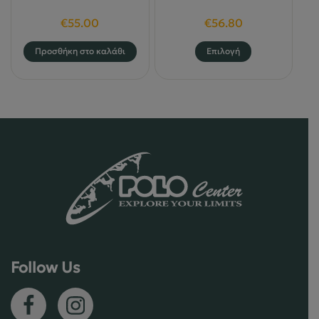
€
55.00
€
56.80
Αυτό
Προσθήκη στο καλάθι
Επιλογή
το
προϊόν
έχει
πολλαπλές
παραλλαγές
Οι
επιλογές
μπορούν
να
επιλεγούν
στη
σελίδα
Follow Us
του
προϊόντος