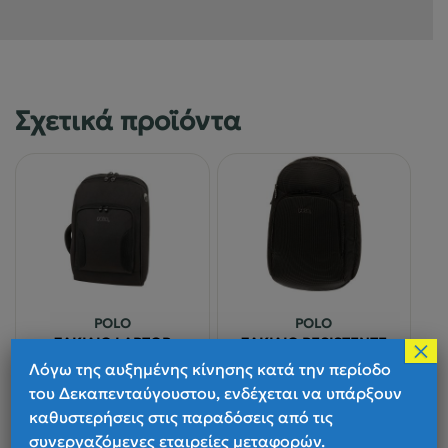
Σχετικά προϊόντα
POLO
POLO
×
ΣΑΚΙΔΙΟ LAPTOP
ΣΑΚΙΔΙΟ RESISTENTE
Λόγω της αυξημένης κίνησης κατά την περίοδο
του Δεκαπενταύγουστου, ενδέχεται να υπάρξουν
Παράδοση 1 έως 4 ημέρες
Παράδοση 1 έως 4 ημέρες
καθυστερήσεις στις παραδόσεις από τις
συνεργαζόμενες εταιρείες μεταφορών.