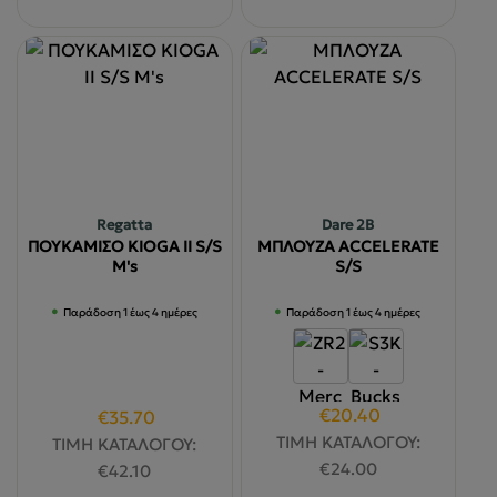
προϊόν
προϊόν
έχει
έχει
πολλαπλές
πολλαπλές
παραλλαγές.
παραλλαγές
Οι
Οι
επιλογές
επιλογές
μπορούν
μπορούν
να
να
Regatta
Dare 2B
επιλεγούν
επιλεγούν
ΠΟΥΚΑΜΙΣΟ KIOGA II S/S
ΜΠΛΟΥΖΑ ACCELERATE
στη
στη
M's
S/S
σελίδα
σελίδα
Παράδοση 1 έως 4 ημέρες
Παράδοση 1 έως 4 ημέρες
του
του
προϊόντος
προϊόντος
Original
Η
€
20.40
Original
Η
€
35.70
price
τρέχουσα
price
τρέχουσα
ΤΙΜΗ ΚΑΤΑΛΟΓΟΥ:
ΤΙΜΗ ΚΑΤΑΛΟΓΟΥ:
was:
τιμή
was:
τιμή
€
24.00
€
42.10
€24.00.
είναι:
€42.10.
είναι: