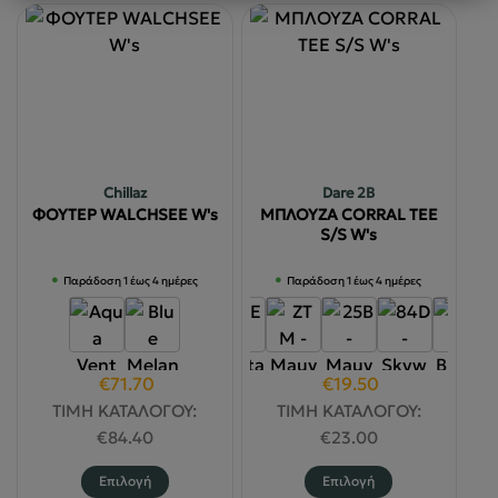
Chillaz
Dare 2B
ΦΟΥΤΕΡ WALCHSEE W's
ΜΠΛΟΥΖΑ CORRAL TEE
S/S W's
Παράδοση 1 έως 4 ημέρες
Παράδοση 1 έως 4 ημέρες
Original
Η
Original
Η
€
71.70
€
19.50
price
τρέχουσα
price
τρέχουσα
ΤΙΜΗ ΚΑΤΑΛΟΓΟΥ:
ΤΙΜΗ ΚΑΤΑΛΟΓΟΥ:
was:
τιμή
was:
τιμή
€
84.40
€
23.00
€84.40.
είναι:
€23.00.
είναι:
Αυτό
Αυτό
Επιλογή
Επιλογή
€71.70.
€19.50.
το
το