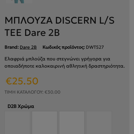
ΜΠΛΟΥΖΑ DISCERN L/S
TEE Dare 2B
Brand:
Dare 2B
Κωδικός προϊόντος:
DWT527
Ελαφριά μπλούζα που στεγνώνει γρήγορα για
οποιαδήποτε καλοκαιρινή αθλητική δραστηριότητα.
Original
Η
€
25.50
price
τρέχουσα
was:
τιμή
ΤΙΜΗ ΚΑΤΑΛΟΓΟΥ:
€
30.00
€30.00.
είναι:
€25.50.
D2B Xρώμα