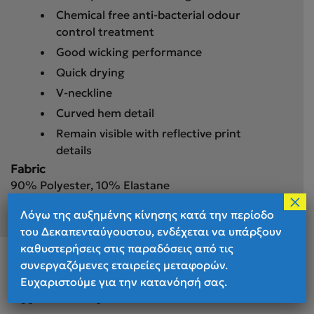
Chemical free anti-bacterial odour
control treatment
Good wicking performance
Quick drying
V-neckline
Curved hem detail
Remain visible with reflective print
details
Fabric
90% Polyester, 10% Elastane
×
Λόγω της αυξημένης κίνησης κατά την περίοδο
του Δεκαπενταύγουστου, ενδέχεται να υπάρξουν
καθυστερήσεις στις παραδόσεις από τις
συνεργαζόμενες εταιρείες μεταφορών.
Ευχαριστούμε για την κατανόησή σας.
Σχετικά προϊόντα