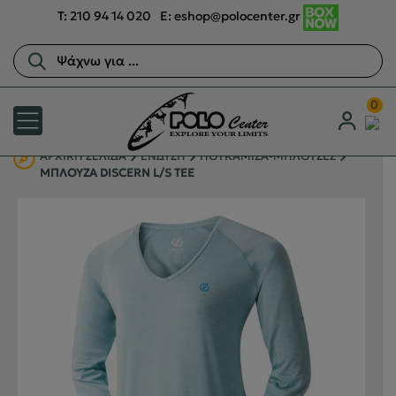
T:
210 94 14 020
E:
eshop@polocenter.gr
Αναζήτηση
προϊόντων
0
ΑΡΧΙΚΉ ΣΕΛΊΔΑ
ΕΝΔΥΣΗ
ΠΟΥΚΑΜΙΣΑ-ΜΠΛΟΥΖΕΣ
ΜΠΛΟΥΖΑ DISCERN L/S TEE