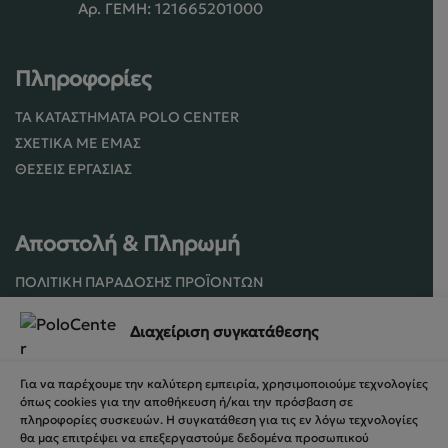
Αρ. ΓΕΜΗ: 121665201000
Πληροφορίες
ΤΑ ΚΑΤΑΣΤΉΜΑΤΑ POLO CENTER
ΣΧΕΤΙΚΆ ΜΕ ΕΜΆΣ
ΘΈΣΕΙΣ ΕΡΓΑΣΊΑΣ
Αποστολή & Πληρωμή
ΠΟΛΙΤΙΚΉ ΠΑΡΆΔΟΣΗΣ ΠΡΟΪΌΝΤΩΝ
ΠΟΛΙΤΙΚΉ ΕΠΙΣΤΡΟΦΏΝ / ΑΚΥΡΏΣΕΩΝ
Διαχείριση συγκατάθεσης
ΌΡΟΙ ΧΡΉΣΗΣ ΚΑΙ ΑΣΦΑΛΕΊΑΣ
ΑΣΦΆΛΕΙΑ ΣΥΝΑΛΛΑΓΏΝ
Για να παρέχουμε την καλύτερη εμπειρία, χρησιμοποιούμε τεχνολογίες
ΦΌΡΜΑ ΥΠΑΝΑΧΏΡΗΣΗΣ
όπως cookies για την αποθήκευση ή/και την πρόσβαση σε
πληροφορίες συσκευών. Η συγκατάθεση για τις εν λόγω τεχνολογίες
θα μας επιτρέψει να επεξεργαστούμε δεδομένα προσωπικού