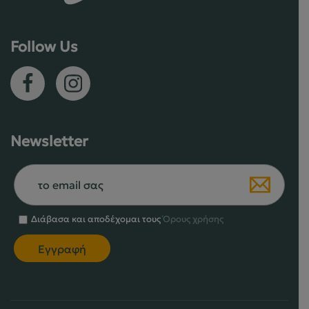
σελίδα
στη
του
σελίδα
Follow Us
προϊόντος
του
προϊόντος
Newsletter
Διάβασα και αποδέχομαι τους
Όρους χρήσης