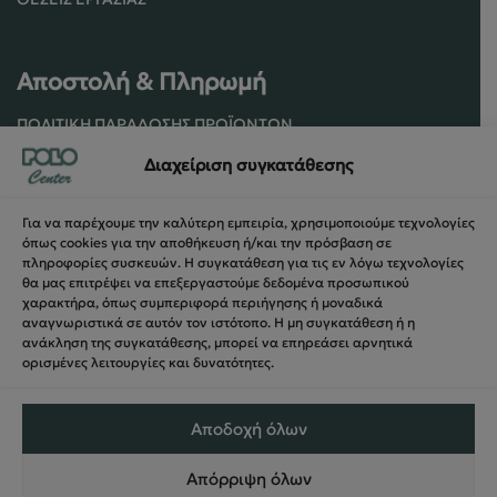
Αποστολή & Πληρωμή
ΠΟΛΙΤΙΚΉ ΠΑΡΆΔΟΣΗΣ ΠΡΟΪΌΝΤΩΝ
ΠΟΛΙΤΙΚΉ ΕΠΙΣΤΡΟΦΏΝ / ΑΚΥΡΏΣΕΩΝ
Διαχείριση συγκατάθεσης
ΌΡΟΙ ΧΡΉΣΗΣ ΚΑΙ ΑΣΦΑΛΕΊΑΣ
ΑΣΦΆΛΕΙΑ ΣΥΝΑΛΛΑΓΏΝ
Για να παρέχουμε την καλύτερη εμπειρία, χρησιμοποιούμε τεχνολογίες
ΦΌΡΜΑ ΥΠΑΝΑΧΏΡΗΣΗΣ
όπως cookies για την αποθήκευση ή/και την πρόσβαση σε
πληροφορίες συσκευών. Η συγκατάθεση για τις εν λόγω τεχνολογίες
θα μας επιτρέψει να επεξεργαστούμε δεδομένα προσωπικού
χαρακτήρα, όπως συμπεριφορά περιήγησης ή μοναδικά
αναγνωριστικά σε αυτόν τον ιστότοπο. Η μη συγκατάθεση ή η
ανάκληση της συγκατάθεσης, μπορεί να επηρεάσει αρνητικά
ορισμένες λειτουργίες και δυνατότητες.
Αποδοχή όλων
Απόρριψη όλων