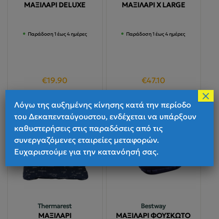
ΜΑΞΙΛΑΡΙ DELUXE
ΜΑΞΙΛΑΡΙ X LARGE
Παράδοση 1 έως 4 ημέρες
Παράδοση 1 έως 4 ημέρες
€
19.90
€
47.10
×
Αυτό
Επιλογή
Προσθήκη στο καλάθι
Λόγω της αυξημένης κίνησης κατά την περίοδο
το
του Δεκαπενταύγουστου, ενδέχεται να υπάρξουν
προϊόν
καθυστερήσεις στις παραδόσεις από τις
έχει
συνεργαζόμενες εταιρείες μεταφορών.
πολλαπλές
Ευχαριστούμε για την κατανόησή σας.
παραλλαγές.
Οι
επιλογές
μπορούν
να
Thermarest
Bestway
επιλεγούν
ΜΑΞΙΛΑΡΙ
ΜΑΞΙΛΑΡΙ ΦΟΥΣΚΩΤΟ