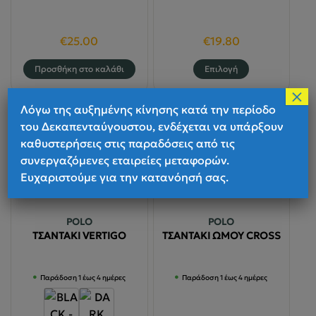
€
25.00
€
19.80
Αυτό
Προσθήκη στο καλάθι
Επιλογή
το
×
προϊόν
Λόγω της αυξημένης κίνησης κατά την περίοδο
έχει
του Δεκαπενταύγουστου, ενδέχεται να υπάρξουν
πολλαπλές
καθυστερήσεις στις παραδόσεις από τις
παραλλαγές
συνεργαζόμενες εταιρείες μεταφορών.
Οι
Ευχαριστούμε για την κατανόησή σας.
επιλογές
μπορούν
να
POLO
POLO
επιλεγούν
ΤΣΑΝΤΑΚΙ VERTIGO
ΤΣΑΝΤΑΚΙ ΩΜΟΥ CROSS
στη
σελίδα
Παράδοση 1 έως 4 ημέρες
Παράδοση 1 έως 4 ημέρες
του
προϊόντος