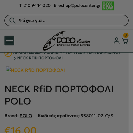
T:
210 94 14 020
E:
eshop@polocenter.gr
Αναζήτηση
προϊόντων
0
ΑΡΧΙΚΉ ΣΕΛΊΔΑ
ΣΑΚΙΔΙΑ - ΤΣΑΝΤΕΣ
ΤΣΑΝΤΑΚΙΑ ΩΜΟΥ
NECK RFID ΠΟΡΤΟΦΟΛΙ
NECK RfiD ΠΟΡΤΟΦΟΛΙ
POLO
Brand:
POLO
Κωδικός προϊόντος:
938011-02-O/S
€
16.00