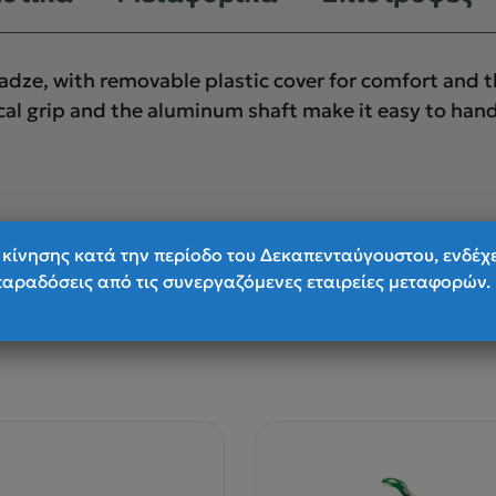
d adze, with removable plastic cover for comfort and 
ical grip and the aluminum shaft make it easy to hand
κίνησης κατά την περίοδο του Δεκαπενταύγουστου, ενδέχ
παραδόσεις από τις συνεργαζόμενες εταιρείες μεταφορών.