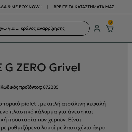
ΔΑ & ΜΕ BOX NOW !
|
ΒΡΕΙΤΕ ΤΑ ΚΑΤΑΣΤΗΜΑΤΑ ΜΑΣ
ση
0
ων
 G ZERO Grivel
Κωδικός προϊόντος:
872285
πορικό piolet , με απλή ατσάλινη κεφαλή
ενο πλαστικό κάλυμμα για άνεση και
κή προστασία των χεριών. Είναι
με ρυθμιζόμενο λουρί με λαστιχένιο άκρο