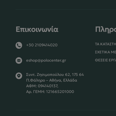
Επικοινωνία
Πληρ
ΤΑ ΚΑΤΑΣΤ
+30 2109414020
ΣΧΕΤΙΚΆ Μ
ΘΈΣΕΙΣ ΕΡΓ
eshop@polocenter.gr
Συντ. Ζησιμοπούλου 62, 175 64
Π.Φάληρο – Αθήνα, Ελλάδα
ΑΦΜ: 094140137,
Αρ. ΓΕΜΗ: 121665201000