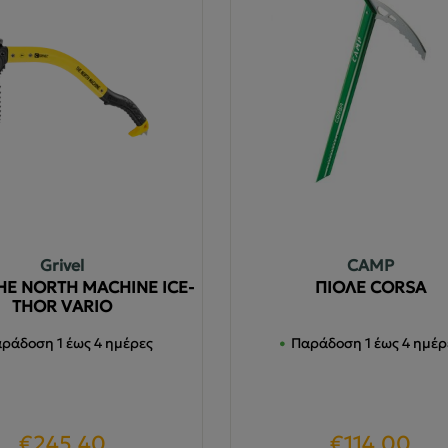
Grivel
CAMP
HE NORTH MACHINE ICE-
ΠΙΟΛΕ CORSA
THOR VARIO
ράδοση 1 έως 4 ημέρες
Παράδοση 1 έως 4 ημέρ
€
245.40
€
114.00