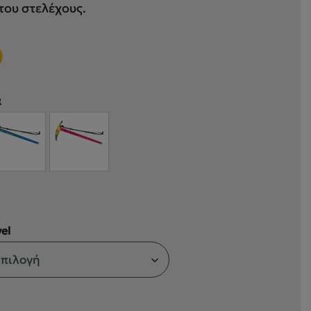
 του στελέχους.
0
α
el