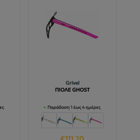
Grivel
ΠΙΟΛΕ GHOST
ες
Παράδοση 1 έως 4 ημέρες
€
111.20