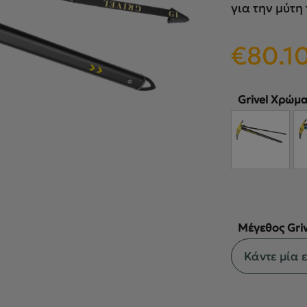
για την μύτη
€
80.1
Grivel Χρώμ
Μέγεθος Griv