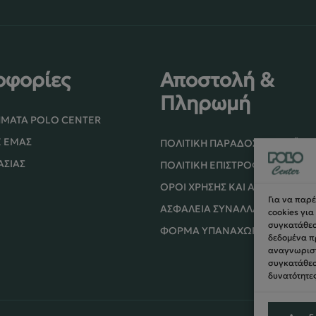
οφορίες
Αποστολή &
Πληρωμή
ΉΜΑΤΑ POLO CENTER
Ε ΕΜΆΣ
ΠΟΛΙΤΙΚΉ ΠΑΡΆΔΟΣΗΣ ΠΡΟΪΌ
ΑΣΊΑΣ
ΠΟΛΙΤΙΚΉ ΕΠΙΣΤΡΟΦΏΝ / ΑΚΥ
ΌΡΟΙ ΧΡΉΣΗΣ ΚΑΙ ΑΣΦΑΛΕΊΑΣ
Για να παρ
ΑΣΦΆΛΕΙΑ ΣΥΝΑΛΛΑΓΏΝ
cookies γι
συγκατάθεση
ΦΌΡΜΑ ΥΠΑΝΑΧΏΡΗΣΗΣ
δεδομένα π
αναγνωριστ
συγκατάθεσ
δυνατότητες