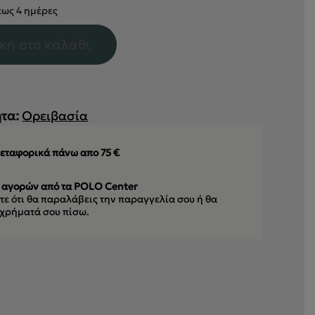
ως 4 ημέρες
κη στο καλάθι
τα:
Ορειβασία
εταφορικά πάνω απο 75 €
 αγορών από τα POLO Center
ε ότι θα παραλάβεις την παραγγελία σου
ή θα
 χρήματά σου πίσω.