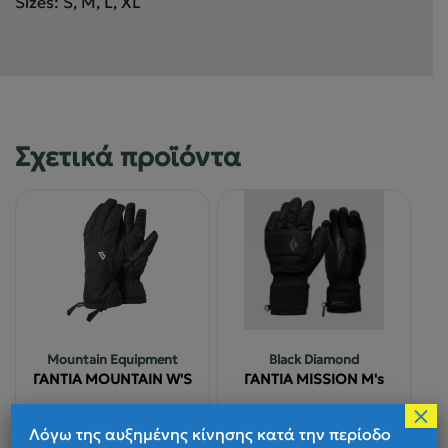
Sizes: S, M, L, XL
Σχετικά προϊόντα
Mountain Equipment
Black Diamond
ΓΑΝΤΙΑ MOUNTAIN W'S
ΓΑΝΤΙΑ MISSION M's
×
Λόγω της αυξημένης κίνησης κατά την περίοδο
Παράδοση 1 έως 4 ημέρες
Παράδοση 1 έως 4 ημέρες