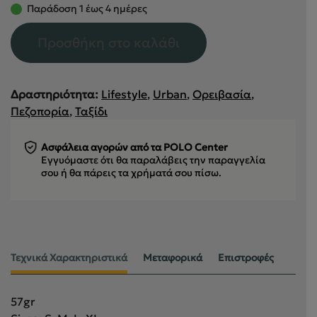
Παράδοση 1 έως 4 ημέρες
Προσθήκη στο καλάθι
Δραστηριότητα:
Lifestyle
,
Urban
,
Ορειβασία
,
Πεζοπορία
,
Ταξίδι
Ασφάλεια αγορών από τα POLO Center
Εγγυόμαστε ότι θα παραλάβεις την παραγγελία
σου
ή θα πάρεις τα χρήματά σου πίσω.
Τεχνικά Χαρακτηριστικά
Μεταφορικά
Επιστροφές
57gr