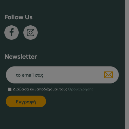
του
στη
προϊόντος
σελίδα
Follow Us
του
προϊόντος
Newsletter
Διάβασα και αποδέχομαι τους
Όρους χρήσης