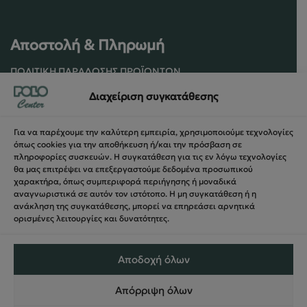
Αποστολή & Πληρωμή
ΠΟΛΙΤΙΚΉ ΠΑΡΆΔΟΣΗΣ ΠΡΟΪΌΝΤΩΝ
ΠΟΛΙΤΙΚΉ ΕΠΙΣΤΡΟΦΏΝ / ΑΚΥΡΏΣΕΩΝ
Διαχείριση συγκατάθεσης
ΌΡΟΙ ΧΡΉΣΗΣ ΚΑΙ ΑΣΦΑΛΕΊΑΣ
ΑΣΦΆΛΕΙΑ ΣΥΝΑΛΛΑΓΏΝ
Για να παρέχουμε την καλύτερη εμπειρία, χρησιμοποιούμε τεχνολογίες
ΦΌΡΜΑ ΥΠΑΝΑΧΏΡΗΣΗΣ
όπως cookies για την αποθήκευση ή/και την πρόσβαση σε
πληροφορίες συσκευών. Η συγκατάθεση για τις εν λόγω τεχνολογίες
θα μας επιτρέψει να επεξεργαστούμε δεδομένα προσωπικού
χαρακτήρα, όπως συμπεριφορά περιήγησης ή μοναδικά
αναγνωριστικά σε αυτόν τον ιστότοπο. Η μη συγκατάθεση ή η
ανάκληση της συγκατάθεσης, μπορεί να επηρεάσει αρνητικά
ορισμένες λειτουργίες και δυνατότητες.
Αποδοχή όλων
Απόρριψη όλων