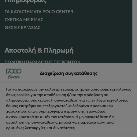
ΤΑ ΚΑΤΑΣΤΉΜΑΤΑ POLO CENTER
ΣΧΕΤΙΚΆ ΜΕ ΕΜΆΣ
ΘΈΣΕΙΣ ΕΡΓΑΣΊΑΣ
Αποστολή & Πληρωμή
ΠΟΛΙΤΙΚΉ ΠΑΡΆΔΟΣΗΣ ΠΡΟΪΌΝΤΩΝ
ΠΟΛΙΤΙΚΉ ΕΠΙΣΤΡΟΦΏΝ / ΑΚΥΡΏΣΕΩΝ
Διαχείριση συγκατάθεσης
ΌΡΟΙ ΧΡΉΣΗΣ ΚΑΙ ΑΣΦΑΛΕΊΑΣ
ΑΣΦΆΛΕΙΑ ΣΥΝΑΛΛΑΓΏΝ
Για να παρέχουμε την καλύτερη εμπειρία, χρησιμοποιούμε τεχνολογίες
ΦΌΡΜΑ ΥΠΑΝΑΧΏΡΗΣΗΣ
όπως cookies για την αποθήκευση ή/και την πρόσβαση σε
πληροφορίες συσκευών. Η συγκατάθεση για τις εν λόγω τεχνολογίες
θα μας επιτρέψει να επεξεργαστούμε δεδομένα προσωπικού
χαρακτήρα, όπως συμπεριφορά περιήγησης ή μοναδικά
αναγνωριστικά σε αυτόν τον ιστότοπο. Η μη συγκατάθεση ή η
ανάκληση της συγκατάθεσης, μπορεί να επηρεάσει αρνητικά
ορισμένες λειτουργίες και δυνατότητες.