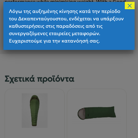
performance while minimising weight. With a Good
×
Night’s Sleep Temperature of -13°C (9°F), the Helium
Λόγω της αυξημένης κίνησης κατά την περίοδο
800 is a reliably warm and packable bag, perfect for
του Δεκαπενταύγουστου, ενδέχεται να υπάρξουν
camping, trekking and touring in cold but dry
καθυστερήσεις στις παραδόσεις από τις
conditions.
συνεργαζόμενες εταιρείες μεταφορών.
Ευχαριστούμε για την κατανόησή σας.
Σχετικά προϊόντα