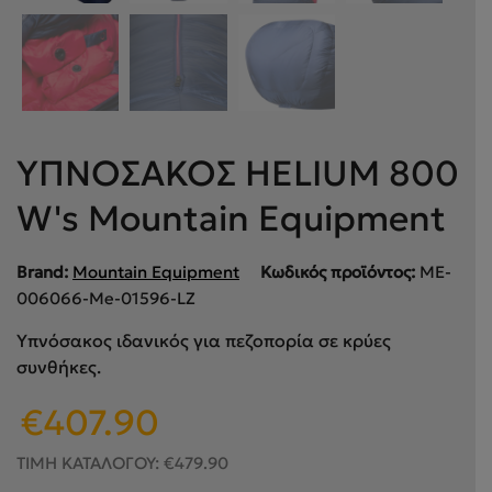
ΥΠΝΟΣΑΚΟΣ HELIUM 800
W's Mountain Equipment
Brand:
Mountain Equipment
Κωδικός προϊόντος:
ME-
006066-Me-01596-LZ
Υπνόσακος ιδανικός για πεζοπορία σε κρύες
συνθήκες.
Original
Η
€
407.90
price
τρέχουσα
was:
τιμή
ΤΙΜΗ ΚΑΤΑΛΟΓΟΥ:
€
479.90
€479.90.
είναι: