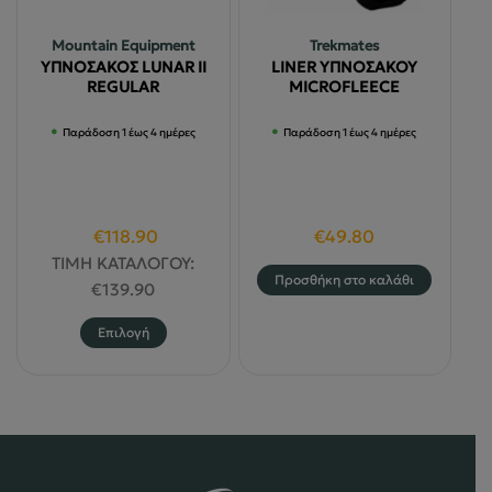
επιλεγούν
μπορούν
στη
να
Mountain Equipment
Trekmates
σελίδα
επιλεγούν
ΥΠΝΟΣΑΚΟΣ LUNAR II
LINER ΥΠΝΟΣΑΚΟΥ
του
στη
REGULAR
MICROFLEECE
προϊόντος
σελίδα
Παράδοση 1 έως 4 ημέρες
Παράδοση 1 έως 4 ημέρες
του
προϊόντος
Original
Η
€
118.90
€
49.80
price
τρέχουσα
ΤΙΜΗ ΚΑΤΑΛΟΓΟΥ:
Προσθήκη στο καλάθι
was:
τιμή
€
139.90
€139.90.
είναι:
Αυτό
Επιλογή
€118.90.
το
προϊόν
έχει
πολλαπλές
παραλλαγές.
Οι