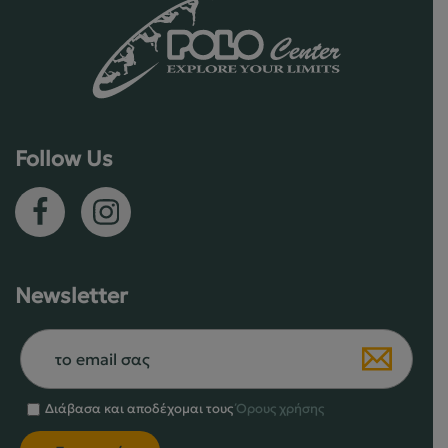
επιλογές
μπορούν
να
επιλεγούν
στη
σελίδα
Follow Us
του
προϊόντος
Newsletter
Διάβασα και αποδέχομαι τους
Όρους χρήσης