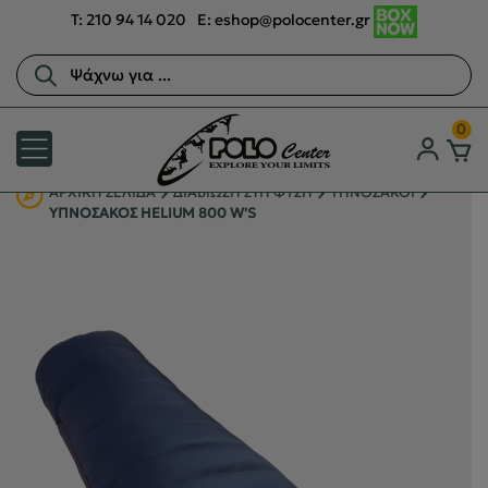
T:
210 94 14 020
E:
eshop@polocenter.gr
Αναζήτηση
προϊόντων
0
ΑΡΧΙΚΉ ΣΕΛΊΔΑ
ΔΙΑΒΙΩΣΗ ΣΤΗ ΦΥΣΗ
ΥΠΝΟΣΑΚΟΙ
ΥΠΝΟΣΑΚΟΣ HELIUM 800 W'S