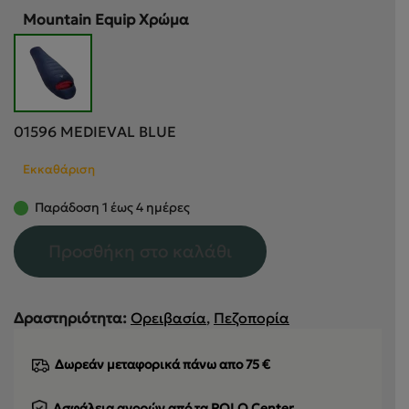
€407.90.
Mountain Equip Χρώμα
01596 MEDIEVAL BLUE
Εκκαθάριση
Παράδοση 1 έως 4 ημέρες
Προσθήκη στο καλάθι
Δραστηριότητα:
Ορειβασία
,
Πεζοπορία
Δωρεάν μεταφορικά πάνω απο 75 €
Ασφάλεια αγορών από τα POLO Center