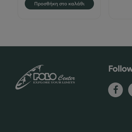
Προσθήκη στο καλάθι
€185.00.
είναι:
€157.25.
Follo