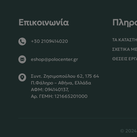
Επικοινωνία
Πληρ
ΤΑ ΚΑΤΑΣΤ
+30 2109414020
ΣΧΕΤΙΚΆ Μ
ΘΈΣΕΙΣ ΕΡΓ
eshop@polocenter.gr
Συντ. Ζησιμοπούλου 62, 175 64
Π.Φάληρο – Αθήνα, Ελλάδα
ΑΦΜ: 094140137,
Αρ. ΓΕΜΗ: 121665201000
© 2024 