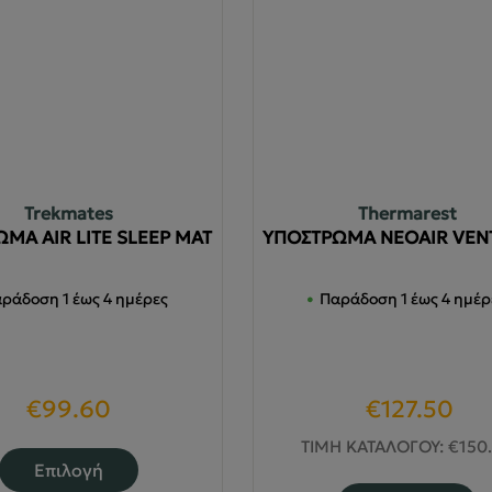
Trekmates
Thermarest
ΜΑ AIR LITE SLEEP MAT
ΥΠΟΣΤΡΩΜΑ NEOAIR VEN
ράδοση 1 έως 4 ημέρες
Παράδοση 1 έως 4 ημέρ
Original
Η
€
99.60
€
127.50
price
τρ
ΤΙΜΗ ΚΑΤΑΛΟΓΟΥ:
€
150
Αυτό
Επιλογή
was:
τιμ
το
Α