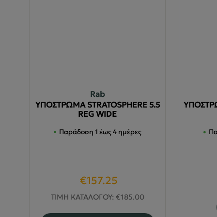
Rab
ΥΠΟΣΤΡΩΜΑ STRATOSPHERE 5.5
ΥΠΟΣΤΡΩ
REG WIDE
Παράδοση 1 έως 4 ημέρες
Πα
Original
Η
€
157.25
price
τρέχουσα
ΤΙΜΗ ΚΑΤΑΛΟΓΟΥ:
€
185.00
was:
τιμή