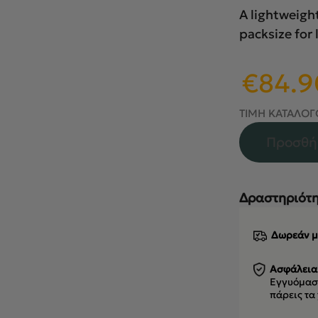
A lightweigh
packsize for 
Original
€
84.9
price
was:
ΤΙΜΗ ΚΑΤΑΛΟΓ
€99.90.
Προσθή
Δραστηριότη
Δωρεάν μ
Ασφάλεια
Εγγυόμαστ
πάρεις τα