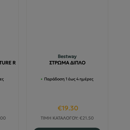
Bestway
TURE R
ΣΤΡΩΜΑ ΔΙΠΛΟ
ες
Παράδοση 1 έως 4 ημέρες
Original
Η
€
19.30
έχουσα
price
τρέχουσα
.00
ΤΙΜΗ ΚΑΤΑΛΟΓΟΥ:
€
21.50
ή
was:
τιμή
υτό