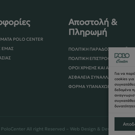
οφορίες
Αποστολή &
Πληρωμή
ΉΜΑΤΑ POLO CENTER
Ε ΕΜΆΣ
ΠΟΛΙΤΙΚΉ ΠΑΡΆΔΟΣΗΣ ΠΡΟΪΌ
ΑΣΊΑΣ
ΠΟΛΙΤΙΚΉ ΕΠΙΣΤΡΟΦΏΝ / ΑΚΥ
ΌΡΟΙ ΧΡΉΣΗΣ ΚΑΙ ΑΣΦΑΛΕΊΑΣ
Για να παρ
ΑΣΦΆΛΕΙΑ ΣΥΝΑΛΛΑΓΏΝ
cookies γι
συγκατάθεση
ΦΌΡΜΑ ΥΠΑΝΑΧΏΡΗΣΗΣ
δεδομένα π
αναγνωριστ
συγκατάθεσ
δυνατότητες
Αποδ
PoloCenter All right Reserved – Web Design & Development