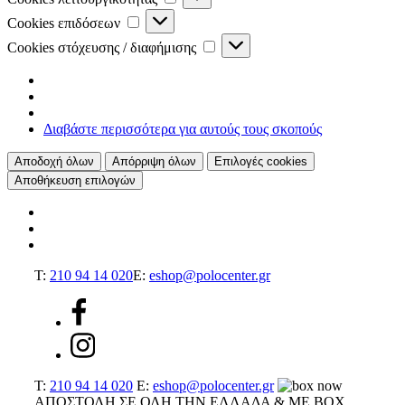
λειτουργικότητας
Cookies
Cookies επιδόσεων
επιδόσεων
Cookies
Cookies στόχευσης / διαφήμισης
στόχευσης
/
διαφήμισης
Διαβάστε περισσότερα για αυτούς τους σκοπούς
Αποδοχή όλων
Απόρριψη όλων
Επιλογές cookies
Αποθήκευση επιλογών
T:
210 94 14 020
E:
eshop@polocenter.gr
T:
210 94 14 020
E:
eshop@polocenter.gr
ΑΠΟΣΤΟΛΗ ΣΕ ΟΛΗ ΤΗΝ ΕΛΛΑΔΑ & ΜΕ BOX