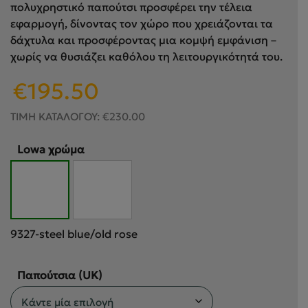
πολυχρηστικό παπούτσι προσφέρει την τέλεια
εφαρμογή, δίνοντας τον χώρο που χρειάζονται τα
δάχτυλα και προσφέροντας μια κομψή εμφάνιση –
χωρίς να θυσιάζει καθόλου τη λειτουργικότητά του.
Original
Η
€
195.50
price
τρέχουσα
was:
τιμή
ΤΙΜΗ ΚΑΤΑΛΟΓΟΥ:
€
230.00
€230.00.
είναι:
€195.50.
Lowa χρώμα
9327-steel blue/old rose
Παπούτσια (UK)