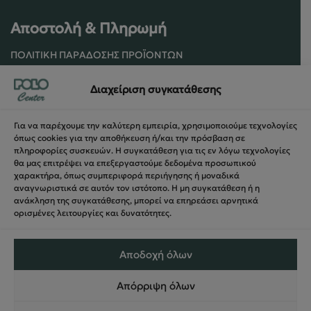
Αποστολή & Πληρωμή
ΠΟΛΙΤΙΚΉ ΠΑΡΆΔΟΣΗΣ ΠΡΟΪΌΝΤΩΝ
ΠΟΛΙΤΙΚΉ ΕΠΙΣΤΡΟΦΏΝ / ΑΚΥΡΏΣΕΩΝ
Διαχείριση συγκατάθεσης
ΌΡΟΙ ΧΡΉΣΗΣ ΚΑΙ ΑΣΦΑΛΕΊΑΣ
ΑΣΦΆΛΕΙΑ ΣΥΝΑΛΛΑΓΏΝ
Για να παρέχουμε την καλύτερη εμπειρία, χρησιμοποιούμε τεχνολογίες
ΦΌΡΜΑ ΥΠΑΝΑΧΏΡΗΣΗΣ
όπως cookies για την αποθήκευση ή/και την πρόσβαση σε
πληροφορίες συσκευών. Η συγκατάθεση για τις εν λόγω τεχνολογίες
θα μας επιτρέψει να επεξεργαστούμε δεδομένα προσωπικού
χαρακτήρα, όπως συμπεριφορά περιήγησης ή μοναδικά
αναγνωριστικά σε αυτόν τον ιστότοπο. Η μη συγκατάθεση ή η
ανάκληση της συγκατάθεσης, μπορεί να επηρεάσει αρνητικά
ορισμένες λειτουργίες και δυνατότητες.
Αποδοχή όλων
Απόρριψη όλων