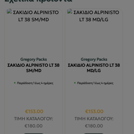
Gregory Packs
Gregory Packs
ΣΑΚΙΔΙΟ ALPINISTO LT 38
ΣΑΚΙΔΙΟ ALPINISTO LT 38
SM/MD
MD/LG
Παράδοση 1 έως 4 ημέρες
Παράδοση 1 έως 4 ημέρες
Original
Η
Original
Η
€
153.00
€
153.00
price
τρέχουσα
price
τρέχουσα
ΤΙΜΗ ΚΑΤΑΛΟΓΟΥ:
ΤΙΜΗ ΚΑΤΑΛΟΓΟΥ:
was:
τιμή
was:
τιμή
€
180.00
€
180.00
€180.00.
είναι:
€180.00.
είναι: