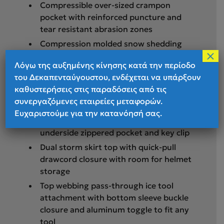
Compressible over-sized crampon
pocket with reinforced puncture and
tear resistant abrasion zones
Compression molded snow shedding
×
backpanel
Λόγω της αυξημένης κίνησης κατά την περίοδο
Included foam bivy pad positioned in
του Δεκαπενταύγουστου, ενδέχεται να υπάρξουν
Internal hydration sleeve with universal
καθυστερήσεις στις παραδόσεις από τις
reservoir hanger and hydration port
συνεργαζόμενες εταιρείες μεταφορών.
Floating top pocket with center
Ευχαριστούμε για την κατανόησή σας.
aluminum hook closure and an
underside zippered pocket and key clip
Dual storm skirt top with quick-pull
drawcord closure with room for helmet
storage
Top webbing pass-through ice tool
attachment with bottom sleeve buckle
closure and aluminum toggle to fit any
tool