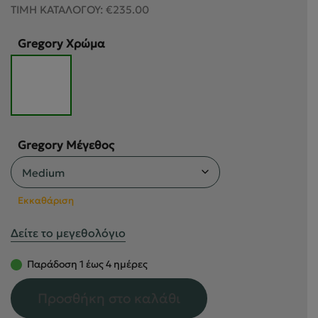
was:
τιμή
ΤΙΜΗ ΚΑΤΑΛΟΓΟΥ:
€
235.00
€235.00.
είναι:
€199.70.
Gregory Χρώμα
Gregory Μέγεθος
Εκκαθάριση
Δείτε το μεγεθολόγιο
Παράδοση 1 έως 4 ημέρες
Προσθήκη στο καλάθι