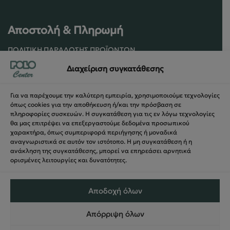
Αποστολή & Πληρωμή
ΠΟΛΙΤΙΚΉ ΠΑΡΆΔΟΣΗΣ ΠΡΟΪΌΝΤΩΝ
ΠΟΛΙΤΙΚΉ ΕΠΙΣΤΡΟΦΏΝ / ΑΚΥΡΏΣΕΩΝ
Διαχείριση συγκατάθεσης
ΌΡΟΙ ΧΡΉΣΗΣ ΚΑΙ ΑΣΦΑΛΕΊΑΣ
ΑΣΦΆΛΕΙΑ ΣΥΝΑΛΛΑΓΏΝ
Για να παρέχουμε την καλύτερη εμπειρία, χρησιμοποιούμε τεχνολογίες
ΦΌΡΜΑ ΥΠΑΝΑΧΏΡΗΣΗΣ
όπως cookies για την αποθήκευση ή/και την πρόσβαση σε
πληροφορίες συσκευών. Η συγκατάθεση για τις εν λόγω τεχνολογίες
θα μας επιτρέψει να επεξεργαστούμε δεδομένα προσωπικού
χαρακτήρα, όπως συμπεριφορά περιήγησης ή μοναδικά
αναγνωριστικά σε αυτόν τον ιστότοπο. Η μη συγκατάθεση ή η
ανάκληση της συγκατάθεσης, μπορεί να επηρεάσει αρνητικά
ορισμένες λειτουργίες και δυνατότητες.
Αποδοχή όλων
Απόρριψη όλων