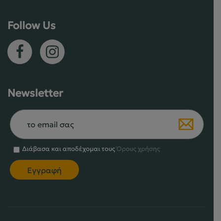
στη
σελίδα
Follow Us
του
προϊόντος
Newsletter
Διάβασα και αποδέχομαι τους
Όρους χρήσης