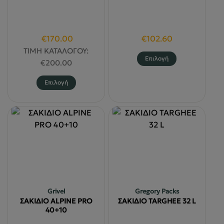
Original
Η
€
170.00
€
102.60
price
τρέχουσα
ΤΙΜΗ ΚΑΤΑΛΟΓΟΥ:
Αυτό
Επιλογή
was:
τιμή
€
200.00
το
€200.00.
είναι:
Αυτό
προϊόν
Επιλογή
€170.00.
το
έχει
προϊόν
πολλαπλές
έχει
παραλλαγές
πολλαπλές
Οι
παραλλαγές.
επιλογές
Οι
μπορούν
επιλογές
να
μπορούν
επιλεγούν
να
στη
Grivel
Gregory Packs
επιλεγούν
σελίδα
ΣΑΚΙΔΙΟ ALPINE PRO
ΣΑΚΙΔΙΟ TARGHEE 32 L
στη
του
40+10
σελίδα
προϊόντος