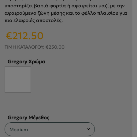
υποστηρίζει βαριά φορτία ή αφαιρείται μαζί με την
αφαιρούμενο ζώνη μέσης και το φύλλο πλαισίου για
πιο ελαφριές αποστολές.
Original
Η
€
212.50
price
τρέχουσα
was:
τιμή
ΤΙΜΗ ΚΑΤΑΛΟΓΟΥ:
€
250.00
€250.00.
είναι:
€212.50.
Gregory Χρώμα
Gregory Μέγεθος