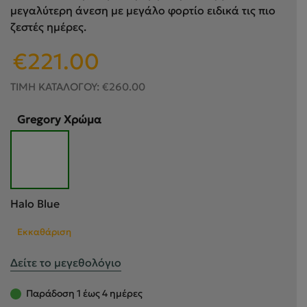
μεγαλύτερη άνεση με μεγάλο φορτίο ειδικά τις πιο
ζεστές ημέρες.
Original
Η
€
221.00
price
τρέχουσα
was:
τιμή
ΤΙΜΗ ΚΑΤΑΛΟΓΟΥ:
€
260.00
€260.00.
είναι:
€221.00.
Gregory Χρώμα
Halo Blue
Εκκαθάριση
Δείτε το μεγεθολόγιο
Παράδοση 1 έως 4 ημέρες