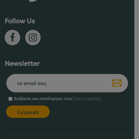
στη
σελίδα
Follow Us
του
προϊόντος
Newsletter
Διάβασα και αποδέχομαι τους
Όρους χρήσης