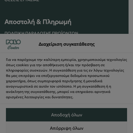
Αποστολή & Πληρωμή
ΠΟΛΙΤΙΚΉ ΠΑΡΆΔΟΣΗΣ ΠΡΟΪΌΝΤΩΝ
ΠΟΛΙΤΙΚΉ ΕΠΙΣΤΡΟΦΏΝ / ΑΚΥΡΏΣΕΩΝ
Διαχείριση συγκατάθεσης
ΌΡΟΙ ΧΡΉΣΗΣ ΚΑΙ ΑΣΦΑΛΕΊΑΣ
ΑΣΦΆΛΕΙΑ ΣΥΝΑΛΛΑΓΏΝ
Για να παρέχουμε την καλύτερη εμπειρία, χρησιμοποιούμε τεχνολογίες
ΦΌΡΜΑ ΥΠΑΝΑΧΏΡΗΣΗΣ
όπως cookies για την αποθήκευση ή/και την πρόσβαση σε
πληροφορίες συσκευών. Η συγκατάθεση για τις εν λόγω τεχνολογίες
θα μας επιτρέψει να επεξεργαστούμε δεδομένα προσωπικού
χαρακτήρα, όπως συμπεριφορά περιήγησης ή μοναδικά
αναγνωριστικά σε αυτόν τον ιστότοπο. Η μη συγκατάθεση ή η
ανάκληση της συγκατάθεσης, μπορεί να επηρεάσει αρνητικά
ορισμένες λειτουργίες και δυνατότητες.
Αποδοχή όλων
Απόρριψη όλων