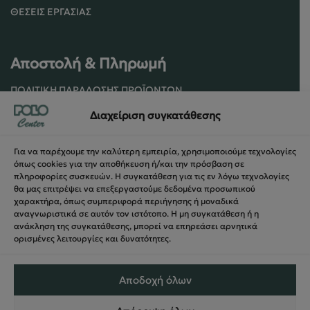
ΘΈΣΕΙΣ ΕΡΓΑΣΊΑΣ
Αποστολή & Πληρωμή
ΠΟΛΙΤΙΚΉ ΠΑΡΆΔΟΣΗΣ ΠΡΟΪΌΝΤΩΝ
ΠΟΛΙΤΙΚΉ ΕΠΙΣΤΡΟΦΏΝ / ΑΚΥΡΏΣΕΩΝ
Διαχείριση συγκατάθεσης
ΌΡΟΙ ΧΡΉΣΗΣ ΚΑΙ ΑΣΦΑΛΕΊΑΣ
ΑΣΦΆΛΕΙΑ ΣΥΝΑΛΛΑΓΏΝ
Για να παρέχουμε την καλύτερη εμπειρία, χρησιμοποιούμε τεχνολογίες
ΦΌΡΜΑ ΥΠΑΝΑΧΏΡΗΣΗΣ
όπως cookies για την αποθήκευση ή/και την πρόσβαση σε
πληροφορίες συσκευών. Η συγκατάθεση για τις εν λόγω τεχνολογίες
θα μας επιτρέψει να επεξεργαστούμε δεδομένα προσωπικού
χαρακτήρα, όπως συμπεριφορά περιήγησης ή μοναδικά
αναγνωριστικά σε αυτόν τον ιστότοπο. Η μη συγκατάθεση ή η
ανάκληση της συγκατάθεσης, μπορεί να επηρεάσει αρνητικά
ορισμένες λειτουργίες και δυνατότητες.
Αποδοχή όλων