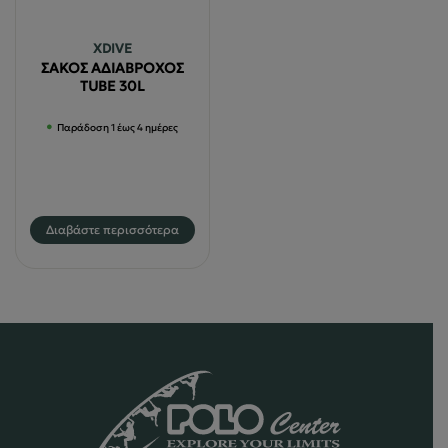
μπορούν
να
XDIVE
επιλεγούν
ΣΑΚΟΣ ΑΔΙΑΒΡΟΧΟΣ
στη
TUBE 30L
σελίδα
Παράδοση 1 έως 4 ημέρες
του
προϊόντος
Διαβάστε περισσότερα