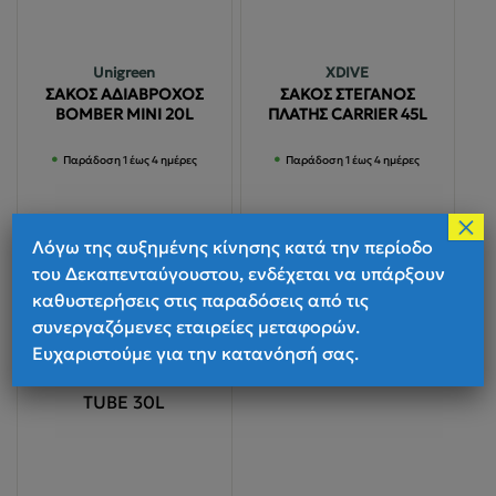
Unigreen
XDIVE
ΣΑΚΟΣ ΑΔΙΑΒΡΟΧΟΣ
ΣΑΚΟΣ ΣΤΕΓΑΝΟΣ
BOMBER MINI 20L
ΠΛΑΤΗΣ CARRIER 45L
Παράδοση 1 έως 4 ημέρες
Παράδοση 1 έως 4 ημέρες
×
Λόγω της αυξημένης κίνησης κατά την περίοδο
€
56.00
του Δεκαπενταύγουστου, ενδέχεται να υπάρξουν
Διαβάστε περισσότερα
Αυτό
καθυστερήσεις στις παραδόσεις από τις
Επιλογή
το
συνεργαζόμενες εταιρείες μεταφορών.
προϊόν
Ευχαριστούμε για την κατανόησή σας.
έχει
πολλαπλές
παραλλαγές.
Οι
επιλογές