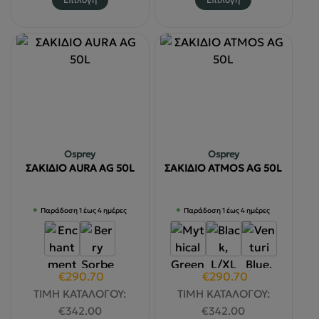
€174.20.
€181.90.
το
το
προϊόν
προϊόν
έχει
έχει
πολλαπλές
πολλαπλές
παραλλαγές.
παραλλαγές
Οι
Οι
επιλογές
επιλογές
μπορούν
μπορούν
να
να
Osprey
Osprey
επιλεγούν
επιλεγούν
ΣΑΚΙΔΙΟ AURA AG 50L
ΣΑΚΙΔΙΟ ATMOS AG 50L
στη
στη
σελίδα
σελίδα
Παράδοση 1 έως 4 ημέρες
Παράδοση 1 έως 4 ημέρες
του
του
προϊόντος
προϊόντος
Original
Η
Original
Η
€
290.70
€
290.70
price
τρέχουσα
price
τρέχουσα
ΤΙΜΗ ΚΑΤΑΛΟΓΟΥ:
ΤΙΜΗ ΚΑΤΑΛΟΓΟΥ:
was:
τιμή
was:
τιμή
€
342.00
€
342.00