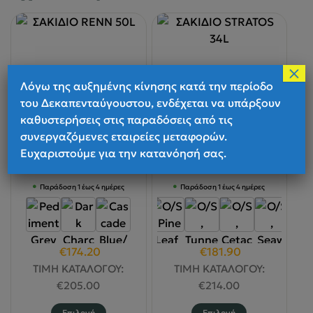
×
Λόγω της αυξημένης κίνησης κατά την περίοδο
του Δεκαπενταύγουστου, ενδέχεται να υπάρξουν
καθυστερήσεις στις παραδόσεις από τις
Osprey
Osprey
συνεργαζόμενες εταιρείες μεταφορών.
ΣΑΚΙΔΙΟ RENN 50L
ΣΑΚΙΔΙΟ STRATOS 34L
Ευχαριστούμε για την κατανόησή σας.
Παράδοση 1 έως 4 ημέρες
Παράδοση 1 έως 4 ημέρες
Original
Η
Original
Η
€
174.20
€
181.90
price
τρέχουσα
price
τρέχουσα
ΤΙΜΗ ΚΑΤΑΛΟΓΟΥ:
ΤΙΜΗ ΚΑΤΑΛΟΓΟΥ:
was:
τιμή
was:
τιμή
€
205.00
€
214.00
€205.00.
είναι:
€214.00.
είναι:
Αυτό
Αυτό
Επιλογή
Επιλογή