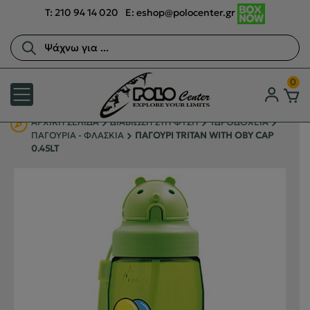
T:
210 94 14 020
E:
eshop@polocenter.gr
Αναζήτηση
προϊόντων
0
ΑΡΧΙΚΉ ΣΕΛΊΔΑ
ΔΙΑΒΙΩΣΗ ΣΤΗ ΦΥΣΗ
ΥΔΡΟΔΟΧΕΙΑ
ΠΑΓΟΥΡΙΑ - ΦΛΑΣΚΙΑ
ΠΑΓΟΥΡΙ TRITAN WITH OBY CAP
0.45LT