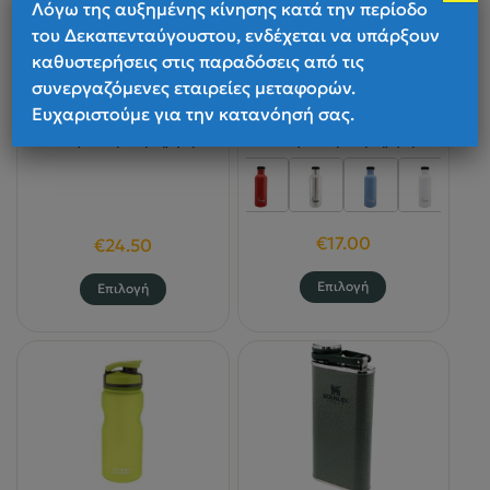
Λόγω της αυξημένης κίνησης κατά την περίοδο
του Δεκαπενταύγουστου, ενδέχεται να υπάρξουν
LIFEVENTURE
Laken
καθυστερήσεις στις παραδόσεις από τις
ΠΑΓΟΥΡΙ TRITAN WATER
ΠΑΓΟΥΡΙ STAINLESS
συνεργαζόμενες εταιρείες μεταφορών.
BOTTLE
STEEL BASIC 0.75lt
Ευχαριστούμε για την κατανόησή σας.
Παράδοση 1 έως 4 ημέρες
Παράδοση 1 έως 4 ημέρες
€
17.00
€
24.50
Αυτό
Αυτό
Επιλογή
Επιλογή
το
το
προϊόν
προϊόν
έχει
έχει
πολλαπλές
πολλαπλές
παραλλαγές
παραλλαγές.
Οι
Οι
επιλογές
επιλογές
μπορούν
μπορούν