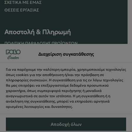
ΣΧΕΤΙΚΆ ΜΕ ΕΜΆΣ
ΘΈΣΕΙΣ ΕΡΓΑΣΊΑΣ
Αποστολή & Πληρωμή
ΠΟΛΙΤΙΚΉ ΠΑΡΆΔΟΣΗΣ ΠΡΟΪΌΝΤΩΝ
ΠΟΛΙΤΙΚΉ ΕΠΙΣΤΡΟΦΏΝ / ΑΚΥΡΏΣΕΩΝ
Διαχείριση συγκατάθεσης
ΌΡΟΙ ΧΡΉΣΗΣ ΚΑΙ ΑΣΦΑΛΕΊΑΣ
ΑΣΦΆΛΕΙΑ ΣΥΝΑΛΛΑΓΏΝ
Για να παρέχουμε την καλύτερη εμπειρία, χρησιμοποιούμε τεχνολογίες
ΦΌΡΜΑ ΥΠΑΝΑΧΏΡΗΣΗΣ
όπως cookies για την αποθήκευση ή/και την πρόσβαση σε
πληροφορίες συσκευών. Η συγκατάθεση για τις εν λόγω τεχνολογίες
θα μας επιτρέψει να επεξεργαστούμε δεδομένα προσωπικού
χαρακτήρα, όπως συμπεριφορά περιήγησης ή μοναδικά
αναγνωριστικά σε αυτόν τον ιστότοπο. Η μη συγκατάθεση ή η
ανάκληση της συγκατάθεσης, μπορεί να επηρεάσει αρνητικά
ορισμένες λειτουργίες και δυνατότητες.
Αποδοχή όλων