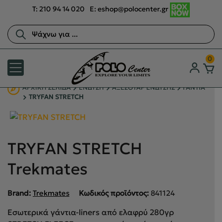
T:
210 94 14 020
E:
eshop@polocenter.gr
Αναζήτηση
προϊόντων
0
ΑΡΧΙΚΉ ΣΕΛΊΔΑ
ΕΝΔΥΣΗ
ΑΞΕΣΟΥΑΡ ΕΝΔΥΣΗΣ
ΓΑΝΤΙΑ
TRYFAN STRETCH
TRYFAN STRETCH
Trekmates
Brand:
Trekmates
Κωδικός προϊόντος:
841124
Εσωτερικά γάντια-liners από ελαφρύ 280γρ