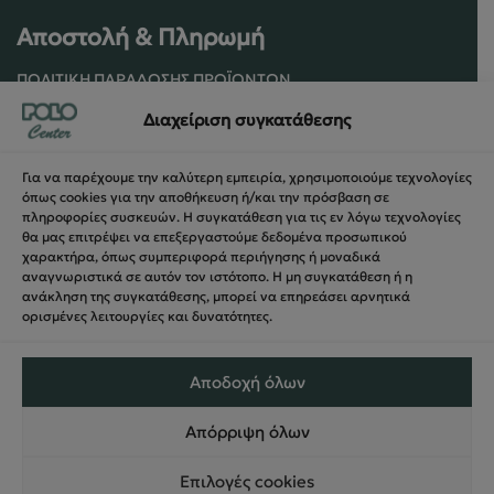
Αποστολή & Πληρωμή
ΠΟΛΙΤΙΚΉ ΠΑΡΆΔΟΣΗΣ ΠΡΟΪΌΝΤΩΝ
ΠΟΛΙΤΙΚΉ ΕΠΙΣΤΡΟΦΏΝ / ΑΚΥΡΏΣΕΩΝ
Διαχείριση συγκατάθεσης
ΌΡΟΙ ΧΡΉΣΗΣ ΚΑΙ ΑΣΦΑΛΕΊΑΣ
ΑΣΦΆΛΕΙΑ ΣΥΝΑΛΛΑΓΏΝ
Για να παρέχουμε την καλύτερη εμπειρία, χρησιμοποιούμε τεχνολογίες
ΦΌΡΜΑ ΥΠΑΝΑΧΏΡΗΣΗΣ
όπως cookies για την αποθήκευση ή/και την πρόσβαση σε
πληροφορίες συσκευών. Η συγκατάθεση για τις εν λόγω τεχνολογίες
θα μας επιτρέψει να επεξεργαστούμε δεδομένα προσωπικού
χαρακτήρα, όπως συμπεριφορά περιήγησης ή μοναδικά
αναγνωριστικά σε αυτόν τον ιστότοπο. Η μη συγκατάθεση ή η
ανάκληση της συγκατάθεσης, μπορεί να επηρεάσει αρνητικά
ορισμένες λειτουργίες και δυνατότητες.
Αποδοχή όλων
Απόρριψη όλων
© 2024 PoloCenter All right Reserved – Web Design &
Επιλογές cookies