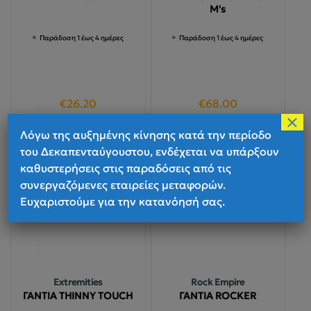
M's
Παράδοση 1 έως 4 ημέρες
Παράδοση 1 έως 4 ημέρες
€
26.20
€
68.00
×
Αυτό
Αυτό
Επιλογή
Επιλογή
Λόγω της αυξημένης κίνησης κατά την περίοδο
το
το
του Δεκαπενταύγουστου, ενδέχεται να υπάρξουν
προϊόν
προϊόν
καθυστερήσεις στις παραδόσεις από τις
έχει
έχει
συνεργαζόμενες εταιρείες μεταφορών.
πολλαπλές
πολλαπλές
Ευχαριστούμε για την κατανόησή σας.
παραλλαγές.
παραλλαγές
Οι
Οι
επιλογές
επιλογές
μπορούν
μπορούν
να
να
Extremities
Rock Empire
επιλεγούν
επιλεγούν
ΓΑΝΤΙΑ THINNY TOUCH
ΓΑΝΤΙΑ ROCKER
στη
στη