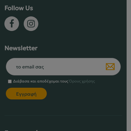
σελίδα
σελίδα
Follow Us
του
του
προϊόντος
προϊόντος
Newsletter
Διάβασα και αποδέχομαι τους
Όρους χρήσης