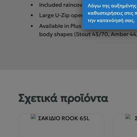
Included raincover stored in zippered
Λόγω της αυξημένης 
καθυστερήσεις στις 
Large U-Zip opening to easily access 
την κατανόησή σας.
Available in Plus Size with extended 
body shapes (Stout 45/70, Amber 44
Σχετικά προϊόντα