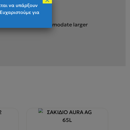
×
εται να υπάρξουν
 Ευχαριστούμε για
 fit revisions to accommodate larger