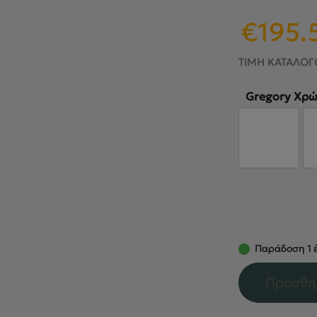
Original
€
195.
price
was:
ΤΙΜΗ ΚΑΤΑΛΟΓ
€230.00.
Gregory Χρ
Παράδοση 1 έ
Προσθή