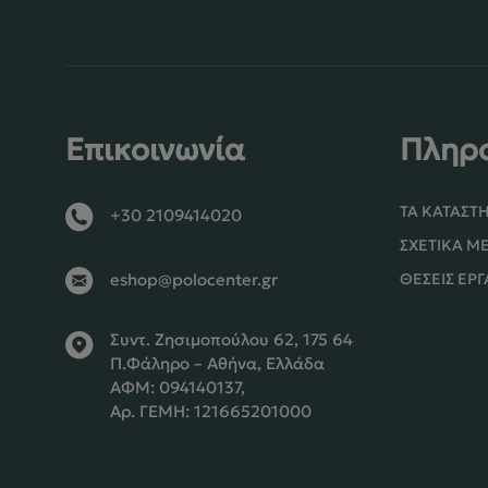
Επικοινωνία
Πληρ
ΤΑ ΚΑΤΑΣΤ
+30 2109414020
ΣΧΕΤΙΚΆ Μ
ΘΈΣΕΙΣ ΕΡΓ
eshop@polocenter.gr
Συντ. Ζησιμοπούλου 62, 175 64
Π.Φάληρο – Αθήνα, Ελλάδα
ΑΦΜ: 094140137,
Αρ. ΓΕΜΗ: 121665201000