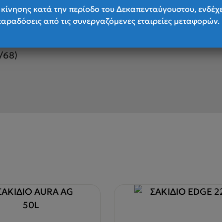
 pocket under top lid
κίνησης κατά την περίοδο του Δεκαπενταύγουστου, ενδέχ
παραδόσεις από τις συνεργαζόμενες εταιρείες μεταφορών.
gear packed in the center section of the pack
length shoulder straps and hip belts, plus additional
/68)