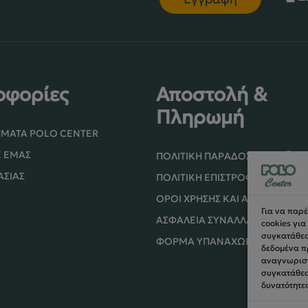
οφορίες
Αποστολή &
Πληρωμή
ΉΜΑΤΑ POLO CENTER
Ε ΕΜΆΣ
ΠΟΛΙΤΙΚΉ ΠΑΡΆΔΟΣΗΣ ΠΡΟΪΌ
ΑΣΊΑΣ
ΠΟΛΙΤΙΚΉ ΕΠΙΣΤΡΟΦΏΝ / ΑΚΥ
ΌΡΟΙ ΧΡΉΣΗΣ ΚΑΙ ΑΣΦΑΛΕΊΑΣ
Για να παρ
ΑΣΦΆΛΕΙΑ ΣΥΝΑΛΛΑΓΏΝ
cookies γι
συγκατάθεση
ΦΌΡΜΑ ΥΠΑΝΑΧΏΡΗΣΗΣ
δεδομένα π
αναγνωριστ
συγκατάθεσ
δυνατότητες