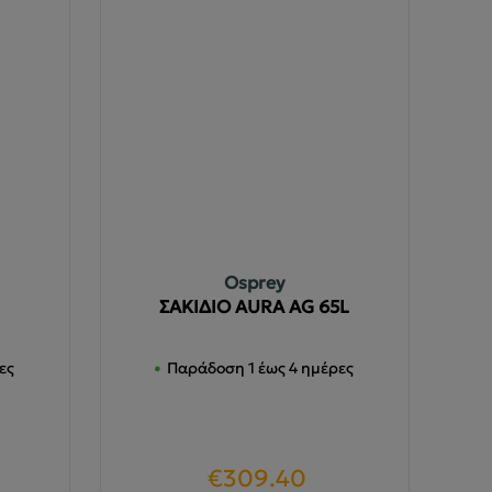
Osprey
ΣΑΚΙΔΙΟ AURA AG 65L
ες
Παράδοση 1 έως 4 ημέρες
Original
Η
€
309.40