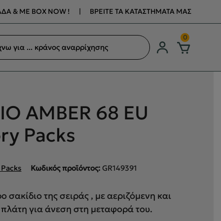
ΔΑ & ΜΕ BOX NOW !
|
ΒΡΕΙΤΕ ΤΑ ΚΑΤΑΣΤΗΜΑΤΑ ΜΑΣ
ση
0
ων
ΙΟ AMBER 68 EU
ry Packs
 Packs
Κωδικός προϊόντος:
GR149391
ο σακίδιο της σειράς , με αεριζόμενη και
 πλάτη για άνεση στη μεταφορά του.