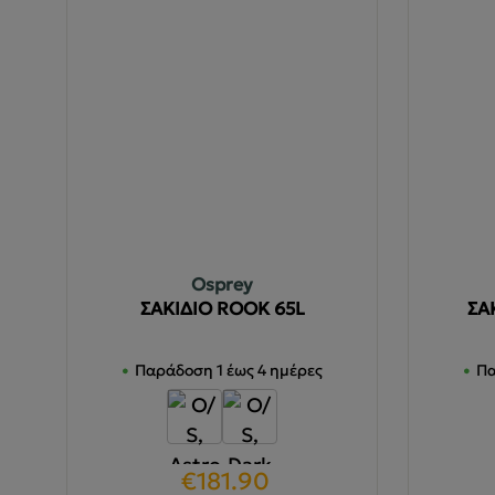
Osprey
ΣΑΚΙΔΙΟ ROOK 65L
ΣΑ
Παράδοση 1 έως 4 ημέρες
Πα
Original
Η
€
181.90