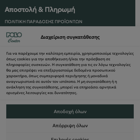
Αποστολή & Πληρωμή
ΠΟΛΙΤΙΚΉ ΠΑΡΆΔΟΣΗΣ ΠΡΟΪΌΝΤΩΝ
ΠΟΛΙΤΙΚΉ ΕΠΙΣΤΡΟΦΏΝ / ΑΚΥΡΏΣΕΩΝ
Διαχείριση συγκατάθεσης
ΌΡΟΙ ΧΡΉΣΗΣ ΚΑΙ ΑΣΦΑΛΕΊΑΣ
ΑΣΦΆΛΕΙΑ ΣΥΝΑΛΛΑΓΏΝ
Για να παρέχουμε την καλύτερη εμπειρία, χρησιμοποιούμε τεχνολογίες
ΦΌΡΜΑ ΥΠΑΝΑΧΏΡΗΣΗΣ
όπως cookies για την αποθήκευση ή/και την πρόσβαση σε
πληροφορίες συσκευών. Η συγκατάθεση για τις εν λόγω τεχνολογίες
θα μας επιτρέψει να επεξεργαστούμε δεδομένα προσωπικού
χαρακτήρα, όπως συμπεριφορά περιήγησης ή μοναδικά
αναγνωριστικά σε αυτόν τον ιστότοπο. Η μη συγκατάθεση ή η
ανάκληση της συγκατάθεσης, μπορεί να επηρεάσει αρνητικά
ορισμένες λειτουργίες και δυνατότητες.
Αποδοχή όλων
Απόρριψη όλων
© 2024 PoloCenter All right Reserved – Web Design &
Επιλογές cookies