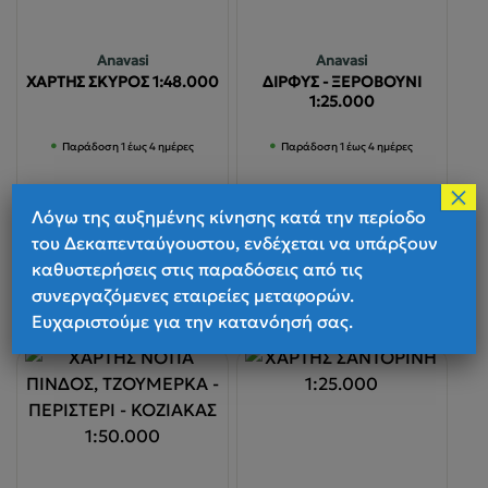
Anavasi
Anavasi
ΧΑΡΤΗΣ ΣΚΥΡΟΣ 1:48.000
ΔΙΡΦΥΣ - ΞΕΡΟΒΟΥΝΙ
1:25.000
Παράδοση 1 έως 4 ημέρες
Παράδοση 1 έως 4 ημέρες
×
Λόγω της αυξημένης κίνησης κατά την περίοδο
του Δεκαπενταύγουστου, ενδέχεται να υπάρξουν
€
6.50
€
9.50
καθυστερήσεις στις παραδόσεις από τις
Προσθήκη στο καλάθι
Προσθήκη στο καλάθι
συνεργαζόμενες εταιρείες μεταφορών.
Ευχαριστούμε για την κατανόησή σας.