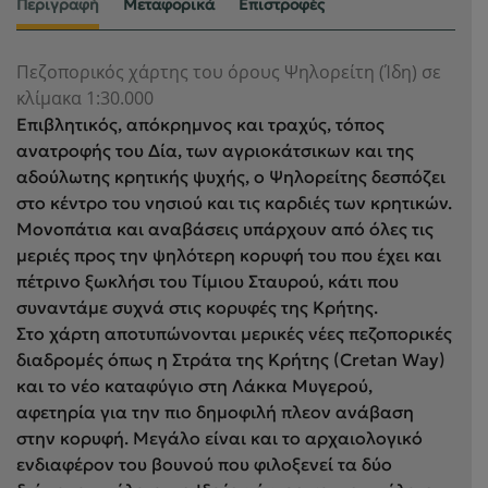
Περιγραφή
Μεταφορικά
Επιστροφές
Πεζοπορικός χάρτης του όρους Ψηλορείτη (Ίδη) σε
κλίμακα 1:30.000
Επιβλητικός, απόκρημνος και τραχύς, τόπος
ανατροφής του Δία, των αγριοκάτσικων και της
αδούλωτης κρητικής ψυχής, ο Ψηλορείτης δεσπόζει
στο κέντρο του νησιού και τις καρδιές των κρητικών.
Μονοπάτια και αναβάσεις υπάρχουν από όλες τις
μεριές προς την ψηλότερη κορυφή του που έχει και
πέτρινο ξωκλήσι του Τίμιου Σταυρού, κάτι που
συναντάμε συχνά στις κορυφές της Κρήτης.
Στο χάρτη αποτυπώνονται μερικές νέες πεζοπορικές
διαδρομές όπως η Στράτα της Κρήτης (Cretan Way)
και το νέο καταφύγιο στη Λάκκα Μυγερού,
αφετηρία για την πιο δημοφιλή πλεον ανάβαση
στην κορυφή. Μεγάλο είναι και το αρχαιολογικό
ενδιαφέρον του βουνού που φιλοξενεί τα δύο