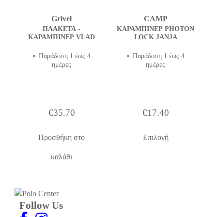
Grivel
CAMP
ΠΛΑΚΕΤΑ -
ΚΑΡΑΜΠΙΝΕΡ PHOTON
ΚΑΡΑΜΠΙΝΕΡ VLAD
LOCK JANJA
Παράδοση 1 έως 4
Παράδοση 1 έως 4
ημέρες
ημέρες
€
35.70
€
17.40
Αυτό
Προσθήκη στο
Επιλογή
το
προϊόν
καλάθι
έχει
πολλαπλές
παραλλαγέ
Οι
Follow Us
επιλογές