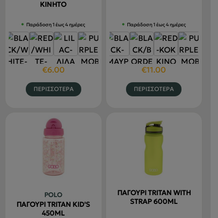
στη
στη
ΚΙΝΗΤΟ
σελίδα
σελίδα
Παράδοση 1 έως 4 ημέρες
Παράδοση 1 έως 4 ημέρες
του
του
προϊόντος
προϊόντο
€
6.00
€
11.00
Αυτό
Αυτό
ΠΕΡΙΣΣΟΤΕΡΑ
ΠΕΡΙΣΣΟΤΕΡΑ
το
το
προϊόν
προϊόν
έχει
έχει
πολλαπλές
πολλαπλέ
παραλλαγές.
παραλλαγ
Οι
Οι
επιλογές
επιλογές
μπορούν
μπορούν
να
να
ΠΑΓΟΥΡΙ TRITAN WITH
POLO
επιλεγούν
επιλεγού
STRAP 600ML
ΠΑΓΟΥΡΙ TRITAN KID'S
στη
στη
450ML