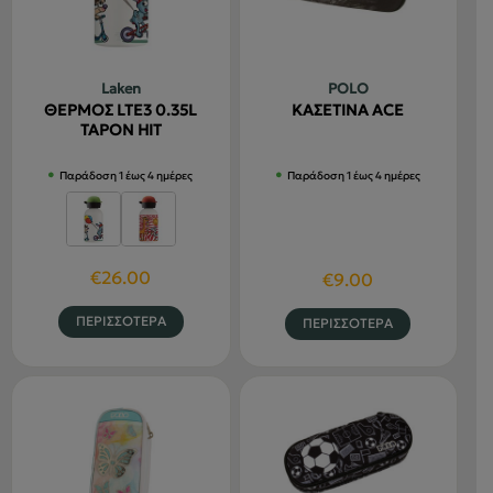
επιλογές
επιλογές
μπορούν
μπορούν
να
να
Laken
POLO
επιλεγούν
επιλεγού
ΘΕΡΜΟΣ LTE3 0.35L
ΚΑΣΕΤΙΝΑ ACE
στη
στη
TAPON HIT
σελίδα
σελίδα
Παράδοση 1 έως 4 ημέρες
Παράδοση 1 έως 4 ημέρες
του
του
προϊόντος
προϊόντο
€
26.00
€
9.00
Αυτό
Αυτό
ΠΕΡΙΣΣΟΤΕΡΑ
ΠΕΡΙΣΣΟΤΕΡΑ
το
το
προϊόν
προϊόν
έχει
έχει
πολλαπλές
πολλαπλέ
παραλλαγές.
παραλλαγ
Οι
Οι