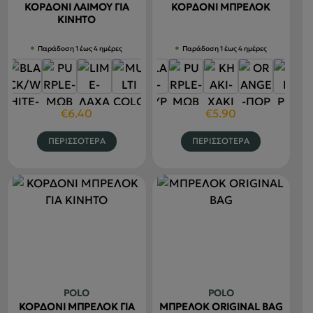
επιλεγού
επιλεγούν
ΚΟΡΔΟΝΙ ΛΑΙΜΟΥ ΓΙΑ
ΚΟΡΔΟΝΙ ΜΠΡΕΛΟΚ
στη
στη
ΚΙΝΗΤΟ
σελίδα
σελίδα
Παράδοση 1 έως 4 ημέρες
Παράδοση 1 έως 4 ημέρες
του
του
προϊόντο
προϊόντος
€
6.40
€
5.90
Αυτό
Αυτό
ΠΕΡΙΣΣΟΤΕΡΑ
ΠΕΡΙΣΣΟΤΕΡΑ
το
το
προϊόν
προϊόν
έχει
έχει
πολλαπλές
πολλαπλέ
παραλλαγές.
παραλλαγ
Οι
Οι
επιλογές
επιλογές
μπορούν
μπορούν
να
να
POLO
POLO
επιλεγούν
επιλεγού
ΚΟΡΔΟΝΙ ΜΠΡΕΛΟΚ ΓΙΑ
ΜΠΡΕΛΟΚ ORIGINAL BAG