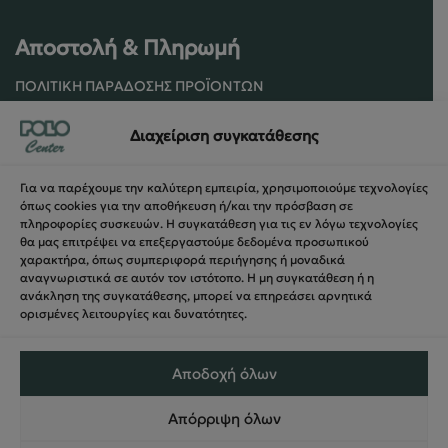
Αποστολή & Πληρωμή
ΠΟΛΙΤΙΚΉ ΠΑΡΆΔΟΣΗΣ ΠΡΟΪΌΝΤΩΝ
ΠΟΛΙΤΙΚΉ ΕΠΙΣΤΡΟΦΏΝ / ΑΚΥΡΏΣΕΩΝ
Διαχείριση συγκατάθεσης
ΌΡΟΙ ΧΡΉΣΗΣ ΚΑΙ ΑΣΦΑΛΕΊΑΣ
ΑΣΦΆΛΕΙΑ ΣΥΝΑΛΛΑΓΏΝ
Για να παρέχουμε την καλύτερη εμπειρία, χρησιμοποιούμε τεχνολογίες
ΦΌΡΜΑ ΥΠΑΝΑΧΏΡΗΣΗΣ
όπως cookies για την αποθήκευση ή/και την πρόσβαση σε
πληροφορίες συσκευών. Η συγκατάθεση για τις εν λόγω τεχνολογίες
θα μας επιτρέψει να επεξεργαστούμε δεδομένα προσωπικού
χαρακτήρα, όπως συμπεριφορά περιήγησης ή μοναδικά
αναγνωριστικά σε αυτόν τον ιστότοπο. Η μη συγκατάθεση ή η
ανάκληση της συγκατάθεσης, μπορεί να επηρεάσει αρνητικά
ορισμένες λειτουργίες και δυνατότητες.
Αποδοχή όλων
Απόρριψη όλων