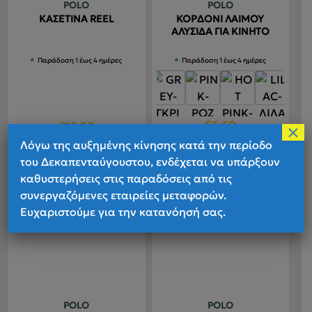
POLO
POLO
επιλεγού
επιλεγούν
ΚΑΣΕΤΙΝΑ REEL
ΚΟΡΔΟΝΙ ΛΑΙΜΟΥ
στη
στη
ΑΛΥΣΙΔΑ ΓΙΑ ΚΙΝΗΤΟ
σελίδα
σελίδα
Παράδοση 1 έως 4 ημέρες
Παράδοση 1 έως 4 ημέρες
του
του
προϊόντο
προϊόντος
€
6.60
€
15.00
×
Λόγω της αυξημένης κίνησης κατά την περίοδο
Αυτό
Αυτό
ΠΕΡΙΣΣΟΤΕΡΑ
ΠΕΡΙΣΣΟΤΕΡΑ
του Δεκαπενταύγουστου, ενδέχεται να υπάρξουν
το
το
καθυστερήσεις στις παραδόσεις από τις
προϊόν
προϊόν
συνεργαζόμενες εταιρείες μεταφορών.
έχει
έχει
Ευχαριστούμε για την κατανόησή σας.
πολλαπλέ
πολλαπλές
παραλλαγ
παραλλαγές.
Οι
Οι
επιλογές
επιλογές
μπορούν
μπορούν
να
να
POLO
POLO