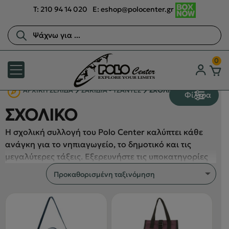
T:
210 94 14 020
E:
eshop@polocenter.gr
Αναζήτηση
προϊόντων
0
ΑΡΧΙΚΉ ΣΕΛΊΔΑ
ΣΑΚΙΔΙΑ - ΤΣΑΝΤΕΣ
ΣΧΟΛΙΚΟ
Φίλτρα
ΣΧΟΛΙΚΟ
Η σχολική συλλογή του Polo Center καλύπτει κάθε
ανάγκη για το νηπιαγωγείο, το δημοτικό και τις
μεγαλύτερες τάξεις. Εξερευνήστε τις υποκατηγορίες
ΚΑΣΕΤΙΝΕΣ – ΓΡΑΦΙΚΗ ΥΛΗ
,
ΝΗΠΙΑΓΩΓΕΙΟΥ
,
ΠΑΓΟΥΡΙΝΟ
,
ΣΑΚΙΔΙΑ
,
ΤΡΟΛΕΫ
και
ΤΣΑΝΤΑΚΙΑ ΦΑΓΗΤΟΥ
και βρείτε σχολικά σακίδια,
τρόλεϊ, κασετίνες και γραφική ύλη, τσαντάκια
φαγητού και παγουρίνα σε σχέδια που λατρεύουν τα