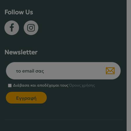
του
προϊόντο
Follow Us
προϊόντος
Newsletter
Διάβασα και αποδέχομαι τους
Όρους χρήσης