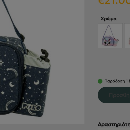
€
21.0
Χρώμα
Παράδοση 1 έ
Προσθή
Δραστηριότη