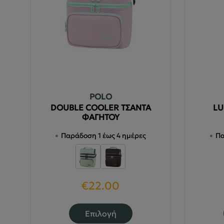
POLO
DOUBLE COOLER ΤΣΑΝΤΑ
LU
ΦΑΓΗΤΟΥ
Παράδοση 1 έως 4 ημέρες
Πα
€
22.00
Αυτό
Επιλογή
το