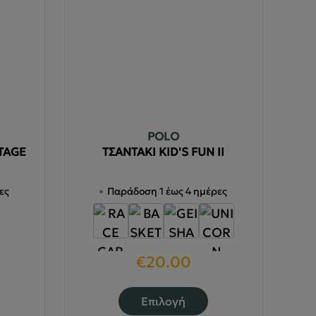
POLO
TAGE
ΤΣΑΝΤΑΚΙ ΚID'S FUN IΙ
ες
Παράδοση 1 έως 4 ημέρες
€
20.00
υτό
Αυτό
Επιλογή
ο
το