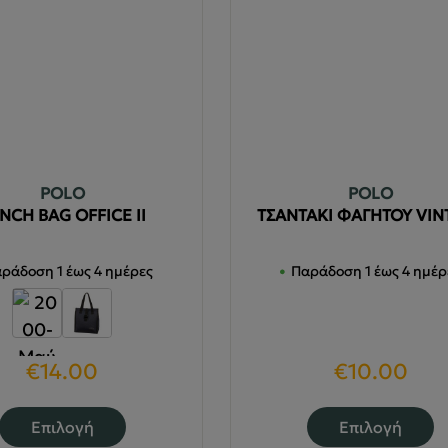
POLO
POLO
NCH BAG OFFICE II
ΤΣΑΝΤΑΚΙ ΦΑΓΗΤΟΥ VIN
ράδοση 1 έως 4 ημέρες
Παράδοση 1 έως 4 ημέρ
€
14.00
€
10.00
Αυτό
Α
Επιλογή
Επιλογή
το
τ