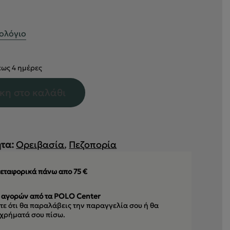
θολόγιο
ως 4 ημέρες
κη στο καλάθι
τα:
Ορειβασία
,
Πεζοπορία
εταφορικά πάνω απο 75 €
 αγορών από τα POLO Center
ε ότι θα παραλάβεις την παραγγελία σου
ή θα
 χρήματά σου πίσω.