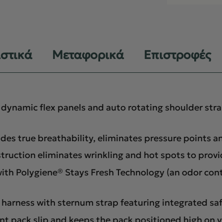
ιστικά
Μεταφορικά
Επιστροφές
dynamic flex panels and auto rotating shoulder stra
es true breathability, eliminates pressure points a
truction eliminates wrinkling and hot spots to prov
th Polygiene® Stays Fresh Technology (an odor contr
 harness with sternum strap featuring integrated saf
 pack slip and keeps the pack positioned high on y