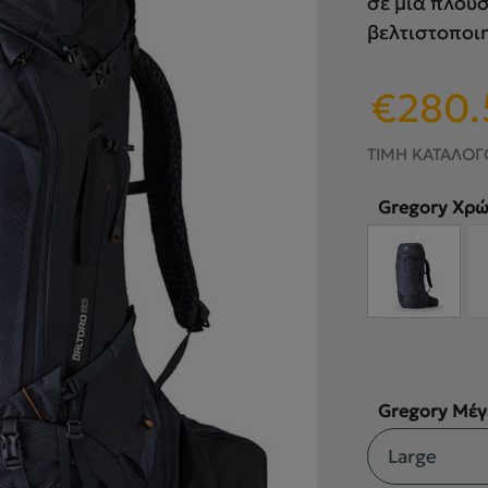
σε μια πλούσ
βελτιστοποι
Original
€
280.
price
was:
ΤΙΜΗ ΚΑΤΑΛΟΓ
€330.00.
Gregory Χρ
Gregory Μέγ