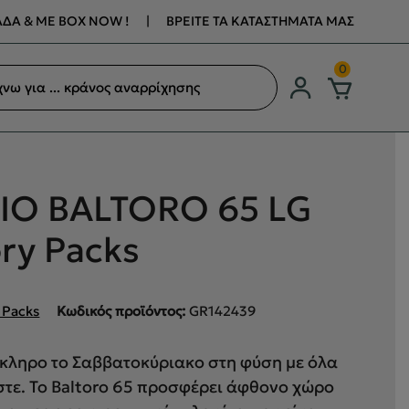
ΔΑ & ΜΕ BOX NOW !
|
ΒΡΕΙΤΕ ΤΑ ΚΑΤΑΣΤΗΜΑΤΑ ΜΑΣ
ση
0
ων
ΙΟ BALTORO 65 LG
ry Packs
 Packs
Κωδικός προϊόντος:
GR142439
κληρο το Σαββατοκύριακο στη φύση με όλα
στε. Το Baltoro 65 προσφέρει άφθονο χώρο