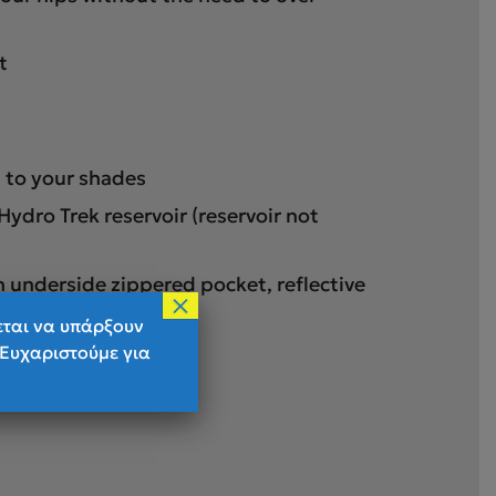
t
 to your shades
ydro Trek reservoir (reservoir not
 underside zippered pocket, reflective
×
εται να υπάρξουν
n not in use
 Ευχαριστούμε για
als