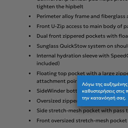
tighten the hipbelt
Perimeter alloy frame and fiberglass
Front U-Zip access to main body of p
Dual front zippered pockets with floa
Sunglass QuickStow system on shoulde
Internal hydration sleeve with SpeedC
included)
Floating top pocket with a large zip
attachment points, and key clip
Λόγω της αυξημένης 
SideWinder bottle holster for one-ha
καθυστερήσεις στις 
την κατανόησή σας.
Oversized zippered hipbelt pockets wi
Side stretch-mesh pocket with pass 
Front oversized stretch-mesh pocket 