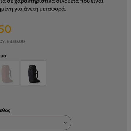
ια σε χαρακτηριστικά σιλουέτα που είναι
ημένη για άνετη μεταφορά.
Η
50
τρέχουσα
τιμή
ΟΥ:
€
330.00
είναι:
ώμα
€280.50.
εθος