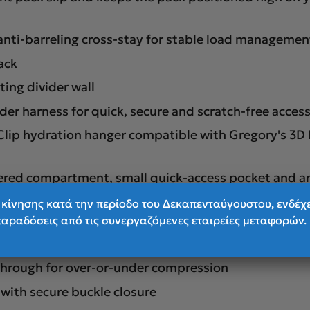
 anti-barreling cross-stay for stable load managemen
ack
ting divider wall
r harness for quick, secure and scratch-free access
lip hydration hanger compatible with Gregory's 3D H
pered compartment, small quick-access pocket and an
κίνησης κατά την περίοδο του Δεκαπενταύγουστου, ενδέχ
nded on-the-go water bottle access - tucks away whe
παραδόσεις από τις συνεργαζόμενες εταιρείες μεταφορών.
th enough space to fit cell phones and trail essenti
through for over-or-under compression
with secure buckle closure