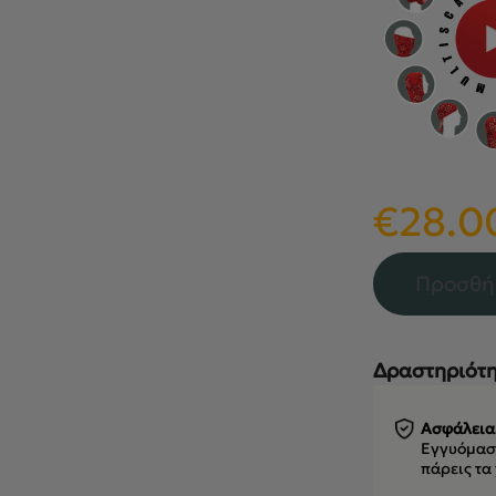
€
28.0
Προσθή
Δραστηριότη
Ασφάλεια
Εγγυόμαστ
πάρεις τα