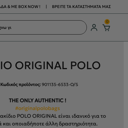
ΔΑ & ΜΕ BOX NOW !
|
ΒΡΕΙΤΕ ΤΑ ΚΑΤΑΣΤΗΜΑΤΑ ΜΑΣ
ση
0
ων
ΙΟ ORIGINAL POLO
Κωδικός προϊόντος:
901135-6533-O/S
THE ONLY AUTHENTIC !
#originalpolobags
ακίδιο POLO ORIGINAL είναι ιδανικό για το
ά και οποιαδήποτε άλλη δραστηριότητα.