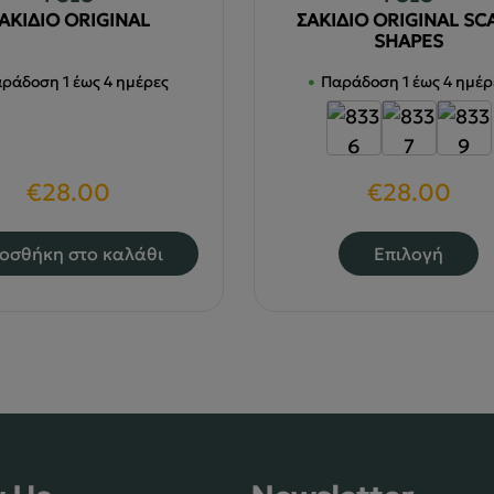
ΑΚΙΔΙΟ ORIGINAL
ΣΑΚΙΔΙΟ ORIGINAL SC
SHAPES
ράδοση 1 έως 4 ημέρες
Παράδοση 1 έως 4 ημέρ
€
28.00
€
28.00
Α
οσθήκη στο καλάθι
Επιλογή
τ
π
έ
π
π
Ο
ε
μ