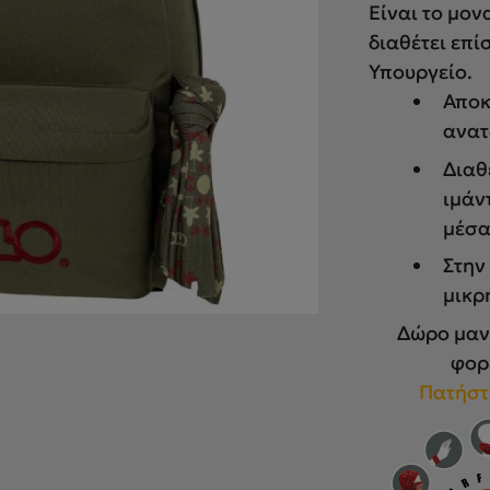
Είναι τo μον
διαθέτει επ
Υπουργείο.
Αποκ
ανατ
Διαθ
ιμάν
μέσα
Στην
μικρ
Δώρο μαντ
φορ
Πατήστ