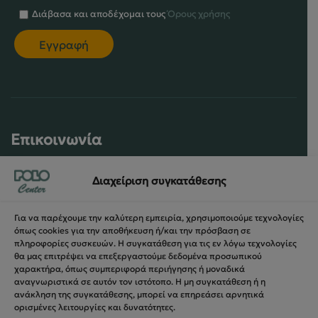
Διάβασα και αποδέχομαι τους
Όρους χρήσης
Επικοινωνία
+30 2109414020
Διαχείριση συγκατάθεσης
Για να παρέχουμε την καλύτερη εμπειρία, χρησιμοποιούμε τεχνολογίες
eshop@polocenter.gr
όπως cookies για την αποθήκευση ή/και την πρόσβαση σε
πληροφορίες συσκευών. Η συγκατάθεση για τις εν λόγω τεχνολογίες
θα μας επιτρέψει να επεξεργαστούμε δεδομένα προσωπικού
Συντ. Ζησιμοπούλου 62, 175 64
χαρακτήρα, όπως συμπεριφορά περιήγησης ή μοναδικά
Π.Φάληρο – Αθήνα, Ελλάδα
αναγνωριστικά σε αυτόν τον ιστότοπο. Η μη συγκατάθεση ή η
ΑΦΜ: 094140137,
ανάκληση της συγκατάθεσης, μπορεί να επηρεάσει αρνητικά
ορισμένες λειτουργίες και δυνατότητες.
Αρ. ΓΕΜΗ: 121665201000