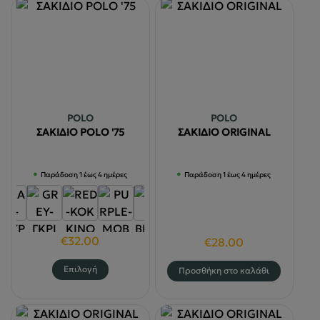
POLO
POLO
ΣΑΚΙΔΙΟ POLO '75
ΣΑΚΙΔΙΟ ORIGINAL
Παράδοση 1 έως 4 ημέρες
Παράδοση 1 έως 4 ημέρες
€
32.00
€
28.00
Αυτό
Επιλογή
Προσθήκη στο καλάθι
το
προϊόν
έχει