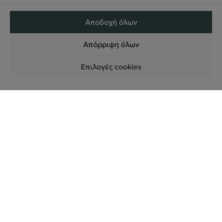
Αποδοχή όλων
Πληροφορίες
Απόρριψη όλων
ΤΑ ΚΑΤΑΣΤΉΜΑΤΑ POLO CENTER
ΣΧΕΤΙΚΆ ΜΕ ΕΜΆΣ
Επιλογές cookies
ΘΈΣΕΙΣ ΕΡΓΑΣΊΑΣ
Αποστολή & Πληρωμή
ΠΟΛΙΤΙΚΉ ΠΑΡΆΔΟΣΗΣ ΠΡΟΪΌΝΤΩΝ
ΠΟΛΙΤΙΚΉ ΕΠΙΣΤΡΟΦΏΝ / ΑΚΥΡΏΣΕΩΝ
ΌΡΟΙ ΧΡΉΣΗΣ ΚΑΙ ΑΣΦΑΛΕΊΑΣ
ΑΣΦΆΛΕΙΑ ΣΥΝΑΛΛΑΓΏΝ
ΦΌΡΜΑ ΥΠΑΝΑΧΏΡΗΣΗΣ