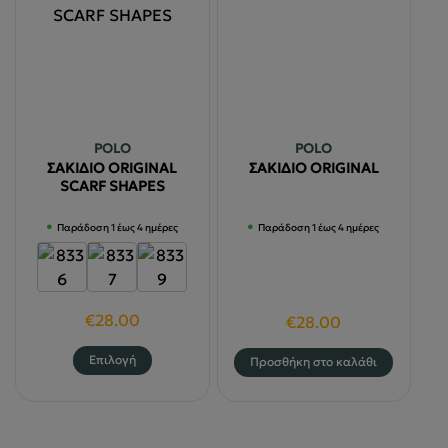
πολλαπλές
παραλλαγές.
Οι
επιλογές
μπορούν
να
POLO
POLO
επιλεγούν
ΣΑΚΙΔΙΟ ORIGINAL
ΣΑΚΙΔΙΟ ORIGINAL
στη
SCARF SHAPES
σελίδα
Παράδοση 1 έως 4 ημέρες
Παράδοση 1 έως 4 ημέρες
του
προϊόντος
€
28.00
€
28.00
Αυτό
Επιλογή
Προσθήκη στο καλάθι
το
προϊόν
έχει
πολλαπλές