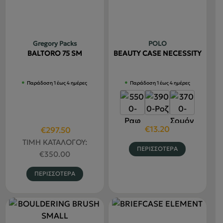
Οι
Οι
επιλογές
επιλογές
μπορούν
μπορούν
να
να
Gregory Packs
POLO
επιλεγού
επιλεγούν
BALTORO 75 SM
BEAUTY CASE NECESSITY
στη
στη
σελίδα
σελίδα
Παράδοση 1 έως 4 ημέρες
Παράδοση 1 έως 4 ημέρες
του
του
προϊόντο
προϊόντος
€
13.20
Original
Η
€
297.50
price
τρέχουσα
ΤΙΜΗ ΚΑΤΑΛΟΓΟΥ:
Αυτό
ΠΕΡΙΣΣΟΤΕΡΑ
was:
τιμή
€
350.00
το
€350.00.
είναι:
προϊόν
Αυτό
ΠΕΡΙΣΣΟΤΕΡΑ
€297.50.
έχει
το
πολλαπλέ
προϊόν
παραλλαγ
έχει
Οι
πολλαπλές