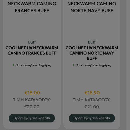
Buff
Buff
COOLNET UV NECKWARM
COOLNET UV NECKWARM
CAMINO FRANCES BUFF
CAMINO NORTE NAVY
BUFF
Παράδοση 1 έως 4 ημέρες
Παράδοση 1 έως 4 ημέρες
Original
Η
Original
Η
€
18.00
€
18.90
price
τρέχουσα
price
τρέχουσα
ΤΙΜΗ ΚΑΤΑΛΟΓΟΥ:
ΤΙΜΗ ΚΑΤΑΛΟΓΟΥ:
was:
τιμή
was:
τιμή
€
20.00
€
21.00
€20.00.
είναι:
€21.00.
είναι:
Προσθήκη στο καλάθι
Προσθήκη στο καλάθι
€18.00.
€18.90.