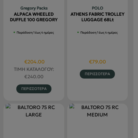
Gregory Packs
POLO
ALPACA WHEELED
ATHENS FABRIC TROLLEY
DUFFLE 100 GREGORY
LUGGAGE 68Lt
Παράδοση 1 έως 4 ημέρες
Παράδοση 1 έως 4 ημέρες
Original
Η
€
204.00
€
79.00
price
τρέχουσα
ΤΙΜΗ ΚΑΤΑΛΟΓΟΥ:
Αυτό
ΠΕΡΙΣΣΟΤΕΡΑ
was:
τιμή
€
240.00
το
€240.00.
είναι:
Αυτό
προϊόν
ΠΕΡΙΣΣΟΤΕΡΑ
€204.00.
το
έχει
προϊόν
πολλαπλέ
έχει
παραλλαγ
πολλαπλές
Οι
παραλλαγές.
επιλογές
Οι
μπορούν
επιλογές
να