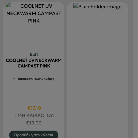
Buff
COOLNET UV NECKWARM
CAMPAST PINK
Παράδοση 1 έως 4 ημέρες
Original
Η
€
17.10
price
τρέχουσα
ΤΙΜΗ ΚΑΤΑΛΟΓΟΥ:
was:
τιμή
€
19.00
€19.00.
είναι:
Προσθήκη στο καλάθι
€17.10.