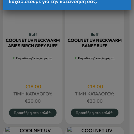
Ευχαριστούμε για την κατανόησή σας.
Buff
Buff
COOLNET UV NECKWARM
COOLNET UV NECKWARM
ABIES BIRCH GREY BUFF
BANFF BUFF
Παράδοση 1 έως 4 ημέρες
Παράδοση 1 έως 4 ημέρες
Original
Η
Original
Η
€
18.00
€
18.00
price
τρέχουσα
price
τρέχουσα
ΤΙΜΗ ΚΑΤΑΛΟΓΟΥ:
ΤΙΜΗ ΚΑΤΑΛΟΓΟΥ:
was:
τιμή
was:
τιμή
€
20.00
€
20.00
€20.00.
είναι:
€20.00.
είναι:
Προσθήκη στο καλάθι
Προσθήκη στο καλάθι
€18.00.
€18.00.