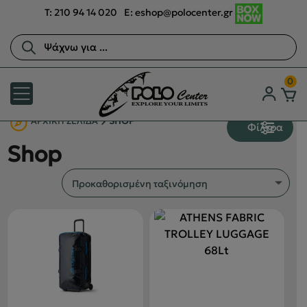
T:
210 94 14 020
E:
eshop@polocenter.gr
Αναζήτηση
προϊόντων
0
ΑΡΧΙΚΉ ΣΕΛΊΔΑ
SHOP
Φίλτρα
Shop