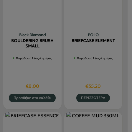
επιλογές
παραλλαγές.
μπορούν
Οι
να
επιλογές
επιλεγού
μπορούν
στη
να
Black Diamond
POLO
σελίδα
επιλεγούν
BOULDERING BRUSH
BRIEFCASE ELEMENT
του
στη
SMALL
προϊόντο
σελίδα
Παράδοση 1 έως 4 ημέρες
Παράδοση 1 έως 4 ημέρες
του
προϊόντος
€
8.00
€
35.20
Αυτό
Προσθήκη στο καλάθι
ΠΕΡΙΣΣΟΤΕΡΑ
το
προϊόν
έχει
πολλαπλέ
παραλλαγ