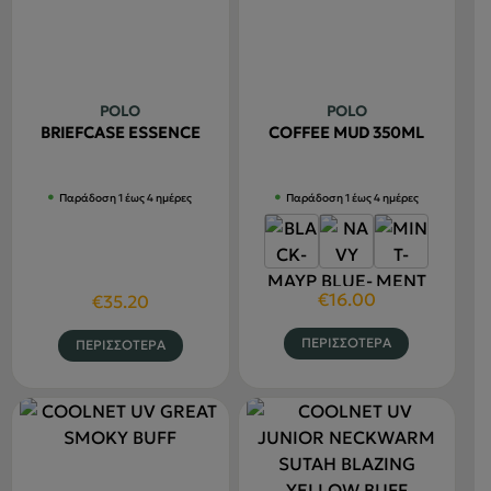
Οι
επιλογές
μπορούν
να
POLO
POLO
επιλεγού
BRIEFCASE ESSENCE
COFFEE MUD 350ML
στη
σελίδα
Παράδοση 1 έως 4 ημέρες
Παράδοση 1 έως 4 ημέρες
του
προϊόντο
€
16.00
€
35.20
Αυτό
Αυτό
ΠΕΡΙΣΣΟΤΕΡΑ
ΠΕΡΙΣΣΟΤΕΡΑ
το
το
προϊόν
προϊόν
έχει
έχει
πολλαπλέ
πολλαπλές
παραλλαγ
παραλλαγές.