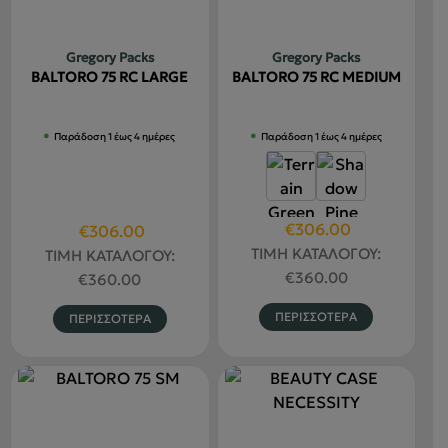
μπορούν
επιλεγού
να
στη
Gregory Packs
Gregory Packs
επιλεγούν
σελίδα
BALTORO 75 RC LARGE
BALTORO 75 RC MEDIUM
στη
του
σελίδα
προϊόντο
Παράδοση 1 έως 4 ημέρες
Παράδοση 1 έως 4 ημέρες
του
προϊόντος
Original
Η
€
306.00
Original
Η
€
306.00
price
τρέχουσα
price
τρέχουσα
ΤΙΜΗ ΚΑΤΑΛΟΓΟΥ:
ΤΙΜΗ ΚΑΤΑΛΟΓΟΥ:
was:
τιμή
was:
τιμή
€
360.00
€
360.00
€360.00.
είναι:
€360.00.
είναι:
Αυτό
Αυτό
ΠΕΡΙΣΣΟΤΕΡΑ
ΠΕΡΙΣΣΟΤΕΡΑ
€306.00.
€306.00.
το
το
προϊόν
προϊόν
έχει
έχει
πολλαπλέ
πολλαπλές
παραλλαγ
παραλλαγές.