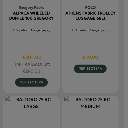
Gregory Packs
POLO
ALPACA WHEELED
ATHENS FABRIC TROLLEY
DUFFLE 100 GREGORY
LUGGAGE 68Lt
Παράδοση 1 έως 4 ημέρες
Παράδοση 1 έως 4 ημέρες
Original
Η
€
204.00
€
79.00
price
τρέχουσα
ΤΙΜΗ ΚΑΤΑΛΟΓΟΥ:
Αυτό
ΠΕΡΙΣΣΟΤΕΡΑ
was:
τιμή
€
240.00
το
€240.00.
είναι:
Αυτό
προϊόν
ΠΕΡΙΣΣΟΤΕΡΑ
€204.00.
το
έχει
προϊόν
πολλαπλέ
έχει
παραλλαγ
πολλαπλές
Οι
παραλλαγές.
επιλογές
Οι
μπορούν
επιλογές
να