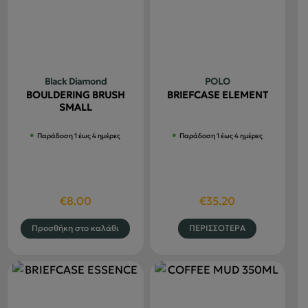
επιλογές
παραλλαγές.
μπορούν
Οι
να
επιλογές
επιλεγού
μπορούν
στη
να
Black Diamond
POLO
σελίδα
επιλεγούν
BOULDERING BRUSH
BRIEFCASE ELEMENT
του
στη
SMALL
προϊόντο
σελίδα
Παράδοση 1 έως 4 ημέρες
Παράδοση 1 έως 4 ημέρες
του
προϊόντος
€
8.00
€
35.20
Αυτό
Προσθήκη στο καλάθι
ΠΕΡΙΣΣΟΤΕΡΑ
το
προϊόν
έχει
πολλαπλέ
παραλλαγ