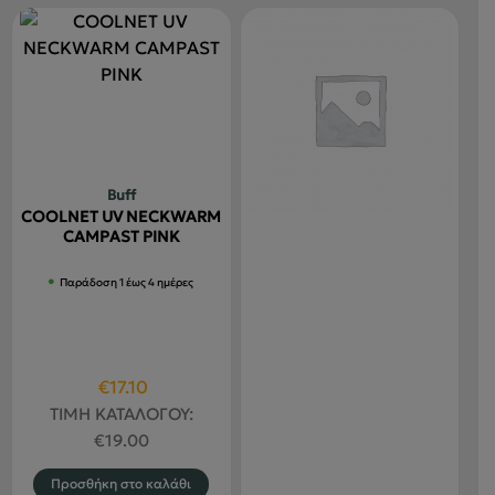
Buff
COOLNET UV NECKWARM
CAMPAST PINK
Παράδοση 1 έως 4 ημέρες
Original
Η
€
17.10
price
τρέχουσα
ΤΙΜΗ ΚΑΤΑΛΟΓΟΥ:
was:
τιμή
€
19.00
€19.00.
είναι:
Προσθήκη στο καλάθι
€17.10.