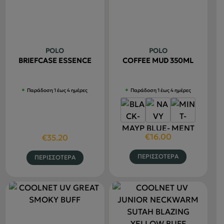
Οι
επιλογές
μπορούν
να
POLO
POLO
επιλεγού
BRIEFCASE ESSENCE
COFFEE MUD 350ML
στη
σελίδα
Παράδοση 1 έως 4 ημέρες
Παράδοση 1 έως 4 ημέρες
του
προϊόντο
€
16.00
€
35.20
Αυτό
Αυτό
ΠΕΡΙΣΣΟΤΕΡΑ
ΠΕΡΙΣΣΟΤΕΡΑ
το
το
προϊόν
προϊόν
έχει
έχει
πολλαπλέ
πολλαπλές
παραλλαγ
παραλλαγές.