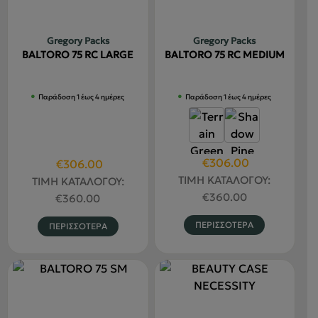
μπορούν
επιλεγού
να
στη
Gregory Packs
Gregory Packs
επιλεγούν
σελίδα
BALTORO 75 RC LARGE
BALTORO 75 RC MEDIUM
στη
του
σελίδα
προϊόντο
Παράδοση 1 έως 4 ημέρες
Παράδοση 1 έως 4 ημέρες
του
προϊόντος
Original
Η
€
306.00
Original
Η
€
306.00
price
τρέχουσα
price
τρέχουσα
ΤΙΜΗ ΚΑΤΑΛΟΓΟΥ:
ΤΙΜΗ ΚΑΤΑΛΟΓΟΥ:
was:
τιμή
was:
τιμή
€
360.00
€
360.00
€360.00.
είναι:
€360.00.
είναι:
Αυτό
Αυτό
ΠΕΡΙΣΣΟΤΕΡΑ
ΠΕΡΙΣΣΟΤΕΡΑ
€306.00.
€306.00.
το
το
προϊόν
προϊόν
έχει
έχει
πολλαπλέ
πολλαπλές
παραλλαγ
παραλλαγές.