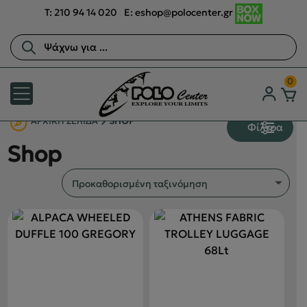
T:
210 94 14 020
E:
eshop@polocenter.gr
Αναζήτηση
προϊόντων
0
ΑΡΧΙΚΉ ΣΕΛΊΔΑ
SHOP
Φίλτρα
Shop