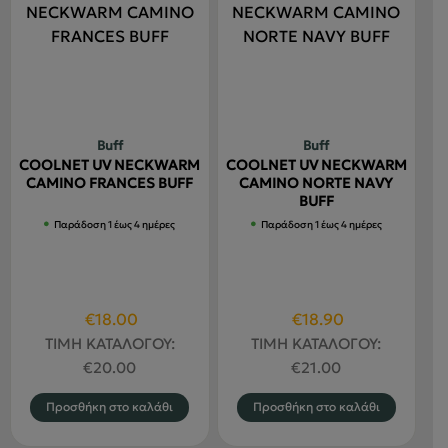
Buff
Buff
COOLNET UV NECKWARM
COOLNET UV NECKWARM
CAMINO FRANCES BUFF
CAMINO NORTE NAVY
BUFF
Παράδοση 1 έως 4 ημέρες
Παράδοση 1 έως 4 ημέρες
Original
Η
Original
Η
€
18.00
€
18.90
price
τρέχουσα
price
τρέχουσα
ΤΙΜΗ ΚΑΤΑΛΟΓΟΥ:
ΤΙΜΗ ΚΑΤΑΛΟΓΟΥ:
was:
τιμή
was:
τιμή
€
20.00
€
21.00
€20.00.
είναι:
€21.00.
είναι:
Προσθήκη στο καλάθι
Προσθήκη στο καλάθι
€18.00.
€18.90.