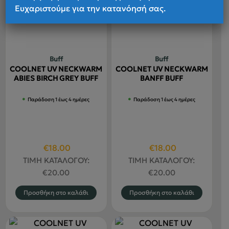
Ευχαριστούμε για την κατανόησή σας.
Buff
Buff
COOLNET UV NECKWARM
COOLNET UV NECKWARM
ABIES BIRCH GREY BUFF
BANFF BUFF
Παράδοση 1 έως 4 ημέρες
Παράδοση 1 έως 4 ημέρες
Original
Η
Original
Η
€
18.00
€
18.00
price
τρέχουσα
price
τρέχουσα
ΤΙΜΗ ΚΑΤΑΛΟΓΟΥ:
ΤΙΜΗ ΚΑΤΑΛΟΓΟΥ:
was:
τιμή
was:
τιμή
€
20.00
€
20.00
€20.00.
είναι:
€20.00.
είναι:
Προσθήκη στο καλάθι
Προσθήκη στο καλάθι
€18.00.
€18.00.