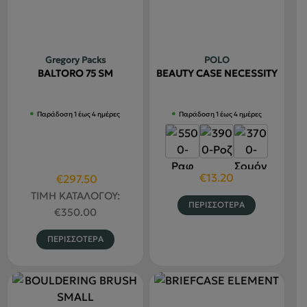
Οι
Οι
επιλογές
επιλογές
μπορούν
μπορούν
να
να
Gregory Packs
POLO
επιλεγού
επιλεγούν
BALTORO 75 SM
BEAUTY CASE NECESSITY
στη
στη
σελίδα
σελίδα
Παράδοση 1 έως 4 ημέρες
Παράδοση 1 έως 4 ημέρες
του
του
προϊόντο
προϊόντος
€
13.20
Original
Η
€
297.50
price
τρέχουσα
ΤΙΜΗ ΚΑΤΑΛΟΓΟΥ:
Αυτό
ΠΕΡΙΣΣΟΤΕΡΑ
was:
τιμή
€
350.00
το
€350.00.
είναι:
προϊόν
Αυτό
ΠΕΡΙΣΣΟΤΕΡΑ
€297.50.
έχει
το
πολλαπλέ
προϊόν
παραλλαγ
έχει
Οι
πολλαπλές