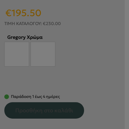
Original
Η
€
195.50
price
τρέχουσα
was:
τιμή
ΤΙΜΗ ΚΑΤΑΛΟΓΟΥ:
€
230.00
€230.00.
είναι:
€195.50.
Gregory Χρώμα
Παράδοση 1 έως 4 ημέρες
Προσθήκη στο καλάθι