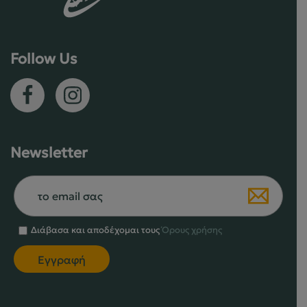
επιλεγούν
στη
σελίδα
Follow Us
του
προϊόντος
Newsletter
Διάβασα και αποδέχομαι τους
Όρους χρήσης