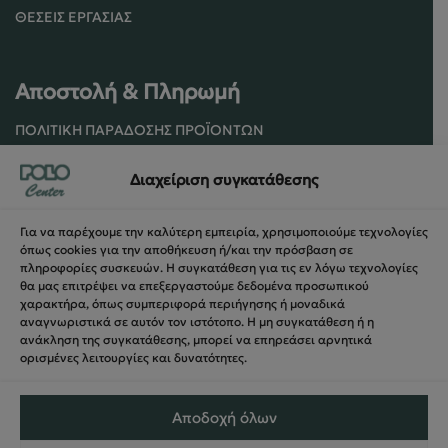
ΘΈΣΕΙΣ ΕΡΓΑΣΊΑΣ
Αποστολή & Πληρωμή
ΠΟΛΙΤΙΚΉ ΠΑΡΆΔΟΣΗΣ ΠΡΟΪΌΝΤΩΝ
ΠΟΛΙΤΙΚΉ ΕΠΙΣΤΡΟΦΏΝ / ΑΚΥΡΏΣΕΩΝ
Διαχείριση συγκατάθεσης
ΌΡΟΙ ΧΡΉΣΗΣ ΚΑΙ ΑΣΦΑΛΕΊΑΣ
ΑΣΦΆΛΕΙΑ ΣΥΝΑΛΛΑΓΏΝ
Για να παρέχουμε την καλύτερη εμπειρία, χρησιμοποιούμε τεχνολογίες
ΦΌΡΜΑ ΥΠΑΝΑΧΏΡΗΣΗΣ
όπως cookies για την αποθήκευση ή/και την πρόσβαση σε
πληροφορίες συσκευών. Η συγκατάθεση για τις εν λόγω τεχνολογίες
θα μας επιτρέψει να επεξεργαστούμε δεδομένα προσωπικού
χαρακτήρα, όπως συμπεριφορά περιήγησης ή μοναδικά
αναγνωριστικά σε αυτόν τον ιστότοπο. Η μη συγκατάθεση ή η
ανάκληση της συγκατάθεσης, μπορεί να επηρεάσει αρνητικά
ορισμένες λειτουργίες και δυνατότητες.
Αποδοχή όλων