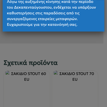
Λόγω της αυξημένης κίνησης κατά την περίοδο
Available in Plus Size with extended
του Δεκαπενταύγουστου, ενδέχεται να υπάρξουν
length shoulder straps and hip belts,
καθυστερήσεις στις παραδόσεις από τις
plus additional fit revisions to
συνεργαζόμενες εταιρείες μεταφορών.
accommodate larger body shapes
Ευχαριστούμε για την κατανόησή σας.
(Stout 45/70, Amber 44/68)
Σχετικά προϊόντα